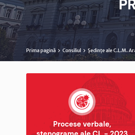
P
Prima pagină
Consiliul
Ședințe ale C.L.M. A
Procese verbale,
stenograme ale CL - 2023