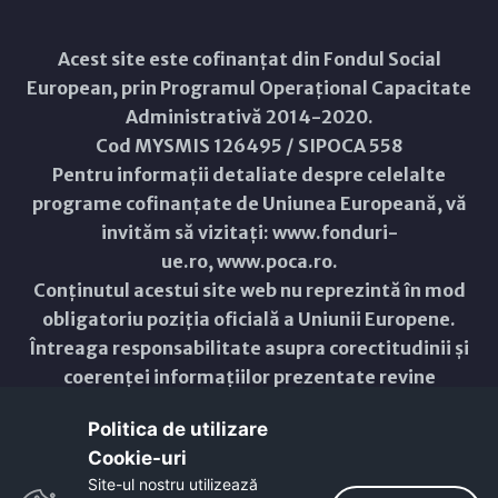
Acest site este cofinanțat din Fondul Social
European, prin Programul Operațional Capacitate
Administrativă 2014-2020.
Cod MYSMIS 126495 / SIPOCA 558
Pentru informații detaliate despre celelalte
programe cofinanțate de Uniunea Europeană, vă
invităm să vizitați:
www.fonduri-
ue.ro
,
www.poca.ro
.
Conținutul acestui site web nu reprezintă în mod
obligatoriu poziția oficială a Uniunii Europene.
Întreaga responsabilitate asupra corectitudinii și
coerenței informațiilor prezentate revine
inițiatorilor site-ului web.
Politica de utilizare
Cookie-uri‎
Copyright © 2021 - 2026 -
Primăria Municipiului ARAD
Site-ul nostru utilizează