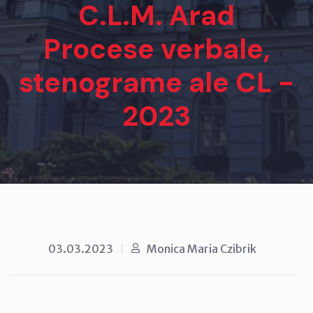
C.L.M. Arad
Procese verbale,
stenograme ale CL -
2023
03.03.2023
Monica Maria Czibrik