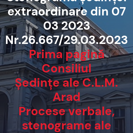
extraordinare din 07
03 2023
Nr.26.667/29.03.2023
Prima pagină
Consiliul
Ședințe ale C.L.M.
Arad
Procese verbale,
stenograme ale