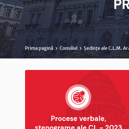
P
Prima pagină
Consiliul
Ședințe ale C.L.M. A
Procese verbale,
stenograme ale CL - 2023