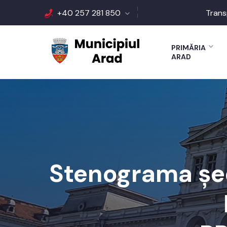
+40 257 281 850
Trans
PRIMĂRIA
ARAD
Stenograma șed