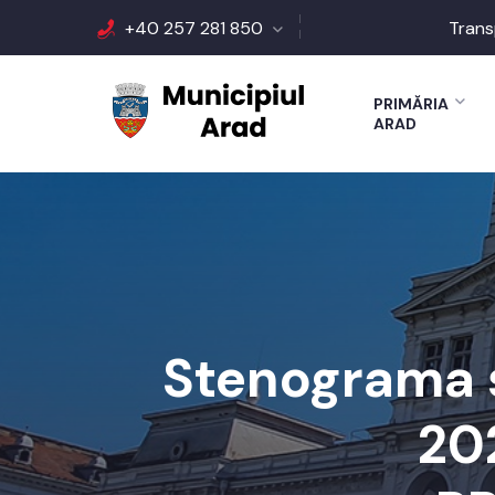
+40 257 281 850
Trans
PRIMĂRIA
ARAD
Stenograma ș
202