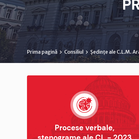
P
Prima pagină
Consiliul
Ședințe ale C.L.M. A
Procese verbale,
stenograme ale CL - 2023