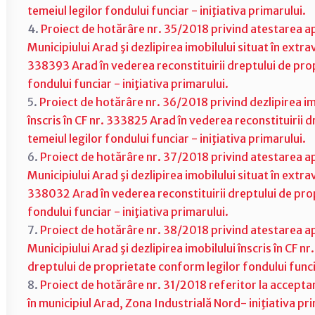
temeiul legilor fondului funciar - iniţiativa primarului.
4.
Proiect de hotărâre nr. 35/2018 privind atestarea ap
Municipiului Arad şi dezlipirea imobilului situat în extrav
338393 Arad în vederea reconstituirii dreptului de prop
fondului funciar - iniţiativa primarului.
5.
Proiect de hotărâre nr. 36/2018 privind dezlipirea imo
înscris în CF nr. 333825 Arad în vederea reconstituirii 
temeiul legilor fondului funciar - iniţiativa primarului.
6.
Proiect de hotărâre nr. 37/2018 privind atestarea ap
Municipiului Arad şi dezlipirea imobilului situat în extrav
338032 Arad în vederea reconstituirii dreptului de prop
fondului funciar - iniţiativa primarului.
7.
Proiect de hotărâre nr. 38/2018 privind atestarea ap
Municipiului Arad şi dezlipirea imobilului înscris în CF n
dreptului de proprietate conform legilor fondului funcia
8.
Proiect de hotărâre nr. 31/2018 referitor la acceptar
în municipiul Arad, Zona Industrială Nord- iniţiativa pri