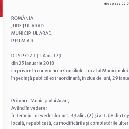
din data de 29-0
ROMÂNIA
JUDEŢUL ARAD
MUNICIPIUL ARAD
P R I M A R
D I S P O Z I Ţ I A nr. 179
din 25 ianuarie 2018
cu privire la convocarea Consiliului Local al Municipiulu
în şedinţă publică extraordinară, în ziua de luni, 29 ian
Primarul Municipiului Arad,
Având în vedere:
În temeiul prevederilor art. 39 alin. (2) şi art. 68 din 
locală, republicată, cu modificările şi completările ulte