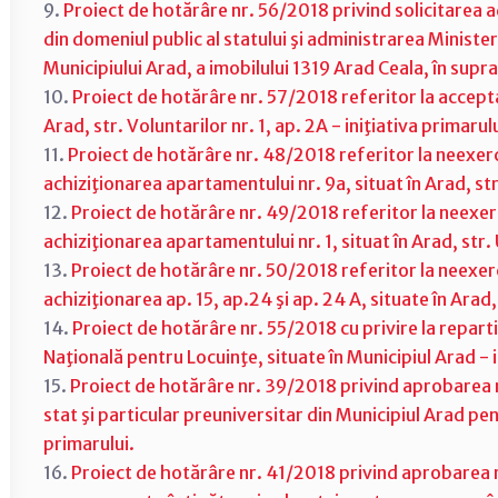
9.
Proiect de hotărâre nr. 56/2018 privind solicitarea
din domeniul public al statului şi administrarea Minister
Municipiului Arad, a imobilului 1319 Arad Ceala, în supr
10.
Proiect de hotărâre nr. 57/2018 referitor la accepta
Arad, str. Voluntarilor nr. 1, ap. 2A - iniţiativa primarulu
11.
Proiect de hotărâre nr. 48/2018 referitor la neexerc
achiziţionarea apartamentului nr. 9a, situat în Arad, str.
12.
Proiect de hotărâre nr. 49/2018 referitor la neexer
achiziţionarea apartamentului nr. 1, situat în Arad, str. U
13.
Proiect de hotărâre nr. 50/2018 referitor la neexerc
achiziţionarea ap. 15, ap.24 şi ap. 24 A, situate în Arad, 
14.
Proiect de hotărâre nr. 55/2018 cu privire la repart
Naţională pentru Locuinţe, situate în Municipiul Arad - i
15.
Proiect de hotărâre nr. 39/2018 privind aprobarea r
stat şi particular preuniversitar din Municipiul Arad pe
primarului.
16.
Proiect de hotărâre nr. 41/2018 privind aprobarea rez