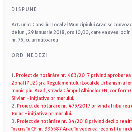
D I S P U N E
Art. unic: Consiliul Local al Municipiului Arad se convoa
de luni, 29 ianuarie 2018, ora 10,00, care va avea loc î
nr.75, cu următoarea
O R D I N E D E Z I
1.
Proiect de hotărâre nr. 463/2017 privind aprobarea
Zonal (PUZ) şi a Regulamentului Local de Urbanism afer
municipiul Arad, strada Câmpul Albinelor FN, conform 
Silvian - iniţiativa primarului.
2.
Proiect de hotărâre nr. 475/2017 privind atribuirea d
Bujac - iniţiativa primarului.
3.
Proiect de hotărâre nr. 34/2018 privind dezlipirea imo
înscris în CF nr. 336587 Arad în vederea reconstituirii 