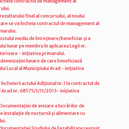
încheia contractul de management al
ului.
ultatului final al concursului, al noului
care se va încheia contractul de management al
imarului.
ostului mediu de întreţinere/beneficiar şi a
tului lunar pe membru în aplicarea Legii nr.
erioare - iniţiativa primarului.
ndemnizaţiei lunare de care beneficiază
lui Local al Municipiului Arad - iniţiativa
cheierii actului Adiţional nr.1 la contractul de
ul Arad nr. 68575/1/11/2013- iniţiativa
ocumentaţiei de avizare a lucrărilor de
e instalaţie de nocturnă şi alimentare cu
ui.
ocumentaţiei Studiului de Fezabilitate revizuit