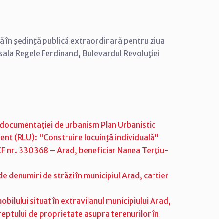
că în şedinţă publică extraordinară pentru ziua
n sala Regele Ferdinand, Bulevardul Revoluţiei
 documentaţiei de urbanism Plan Urbanistic
ent (RLU): "Construire locuinţă individuală"
CF nr. 330368 – Arad, beneficiar Nanea Terţiu-
e denumiri de străzi în municipiul Arad, cartier
bilului situat în extravilanul municipiului Arad,
dreptului de proprietate asupra terenurilor în