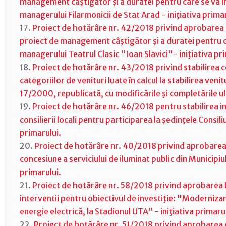
management câştigător şi a duratei pentru care se va 
managerului Filarmonicii de Stat Arad - iniţiativa primar
17.
Proiect de hotărâre nr. 42/2018 privind aprobarea rez
proiect de management câştigător şi a duratei pentru 
managerului Teatrul Clasic "Ioan Slavici"- iniţiativa pr
18.
Proiect de hotărâre nr. 43/2018 privind stabilirea c
categoriilor de venituri luate în calcul la stabilirea veni
17/2000, republicată, cu modificările şi completările ult
19.
Proiect de hotărâre nr. 46/2018 pentru stabilirea i
consilierii locali pentru participarea la şedinţele Consiliu
primarului.
20.
Proiect de hotărâre nr. 40/2018 privind aprobarea în
concesiune a serviciului de iluminat public din Municipi
primarului.
21.
Proiect de hotărâre nr. 58/2018 privind aprobarea D
interventii pentru obiectivul de investiţie: "Modernizar
energie electrică, la Stadionul UTA" - iniţiativa primarul
22.
Proiect de hotărâre nr. 51/2018 privind aprobarea d