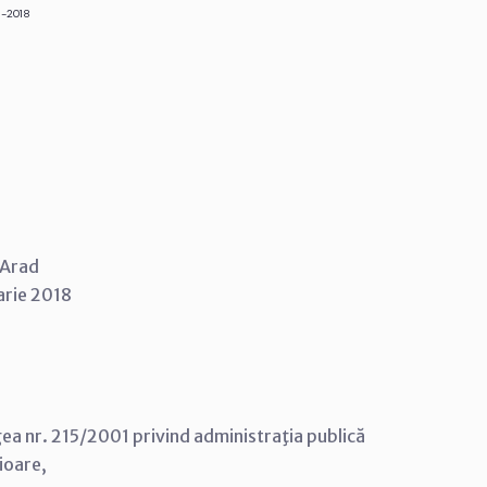
1-2018
i Arad
uarie 2018
Legea nr. 215/2001 privind administraţia publică
rioare,