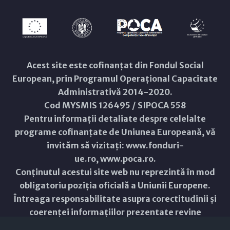
Acest site este cofinanțat din Fondul Social
European, prin Programul Operațional Capacitate
Administrativă 2014-2020.
Cod MYSMIS 126495 / SIPOCA 558
Pentru informații detaliate despre celelalte
programe cofinanțate de Uniunea Europeană, vă
invităm să vizitați:
www.fonduri-
ue.ro
,
www.poca.ro
.
Conținutul acestui site web nu reprezintă în mod
obligatoriu poziția oficială a Uniunii Europene.
Întreaga responsabilitate asupra corectitudinii și
coerenței informațiilor prezentate revine
inițiatorilor site-ului web.