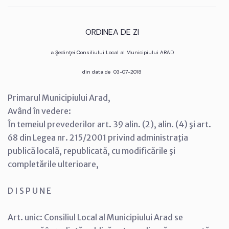
ORDINEA DE ZI
a Şedinţei Consiliului Local al Municipiului ARAD
din data de 03-07-2018
Primarul Municipiului Arad,
Având în vedere:
În temeiul prevederilor art. 39 alin. (2), alin. (4) şi art.
68 din Legea nr. 215/2001 privind administraţia
publică locală, republicată, cu modificările şi
completările ulterioare,
D I S P U N E
Art. unic: Consiliul Local al Municipiului Arad se