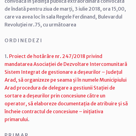
convoacă în şedinţă publică extraordinară convocată
de îndată pentru ziua de marți, 3 iulie 2018, ora 15,00,
care va avea loc în sala Regele Ferdinand, Bulevardul
Revoluţiei nr.75, cu următoarea
O R D I N E D E Z I
1.
Proiect de hotărâre nr. 247/2018 privind
mandatarea Asociației de Dezvoltare Intercomunitară
Sistem Integrat de gestionare a deșeurilor – Județul
Arad, să organizeze pe seama și în numele Municipiului
Arad procedura de delegare a gestiunii Stației de
sortare a deșeurilor prin concesiune către un
operator, să elaboreze documentația de atribuire și să
încheie contractul de concesiune – inițiativa
primarului
.
P R I M A R