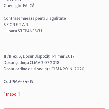
Gheorghe FALCĂ
Contrasemnează pentru legalitate
S E C R E T A R
Lilioara STEPANESCU
IF/IF ex.3, Dosar Dispoziţii Primar 2017
Dosar şedinţă CLMA 3 07 2018
Dosar ordine de zi şedinţe CLMA 2016-2020
Cod PMA-S4-15
[
Înapoi
]