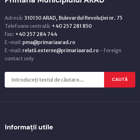
Adresă:
310130 ARAD, Bulevardul Revoluţiei nr. 75
Telefoane centrală:
+40 257 281 850
Fax:
+40 257 284 744
E-mail:
pma@primariaarad.ro
E-mail:
relatii.externe@primariaarad.ro
- foreign
contact only
CAUTĂ
Informații utile