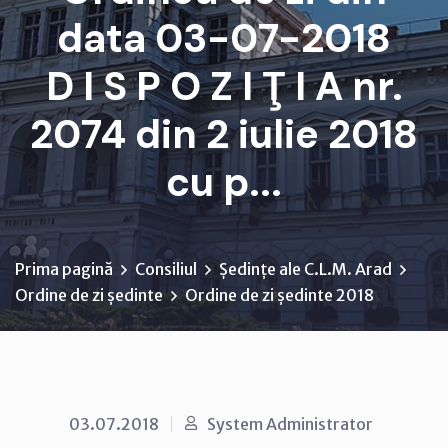
data 03-07-2018
D I S P O Z I Ţ I A nr.
2074 din 2 iulie 2018
cu p...
Prima pagină
Consiliul
Ședințe ale C.L.M. Arad
Ordine de zi ședinte
Ordine de zi ședinte 2018
03.07.2018
System Administrator