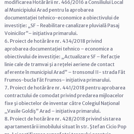
modificarea Hotărârii nr. 466/2016 a Consiliului Local
al Municipiului Arad pentru la aprobarea
documentației tehnico-economice a obiectivului de
investiție: „SF - Reabilitare canalizare pluvială Pasaj
Voinicilor”– iniţiativa primarului.
6. Proiect de hotărâre nr. 434/2018 privind
aprobarea documentației tehnico – economice a
obiectivului de investiție: „Actualizare SF – Refacție
linie cale de tramvai şi a rețelei aeriene de contact
aferente în municipiul Arad” – tronsonul II- strada Făt
Frumos-bucla Făt Frumos– iniţiativa primarului.
7. Proiect de hotărâre nr. 441/2018 pentru aprobarea
contractului de comodat privind predarea mijloacelor
fixe şi obiectelor de inventar către Colegiul Național
,,Vasile Goldiş” Arad – iniţiativa primarului.
8. Proiect de hotărâre nr. 428/2018 privind sistarea
apartamentării imobilului situat în str. Ştefan Cicio Pop