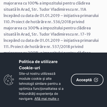
majorarea cu 100% a impozitului pentru clădirea
situată în Arad, Str. Tudor Vladimirescu nr. 11A
începând cu data de 01.01.2019 – iniţiativa primarului
110. Proiect de hotărâre nr. 536/2018 privind
majorarea cu 300% a impozitului pentru clădirea
situată în Arad, Str. Tudor Vladimirescu nr. 17-19
începând cu data de 01.01.2019 – iniţiativa primarului
111. Proiect de hotărâre nr. 537/2018 privind
majorarea cu 200% a impozitului pentru clădirea
situată în Arad, Str. Vicențiu Babeş nr. 1 începând cu
Politica de utilizare
data de 01.01.2019 – iniţiativa primarului
Cookie-uri‎
112. Proiect de hotărâre nr. 538/2018 privind
Site-ul nostru utilizează
majorarea cu 200% a impozitului pentru clădirea
module cookie și alte
Acceptă
situată în Arad, Str. Vicențiu Babeş nr. 24 începând cu
tehnologii similare pentru a
optimiza funcţionalitatea si a
data de 01.01.2019 – iniţiativa primarului
îmbunătăţi experienţa de
113. Proiect de hotărâre nr. 539/2018 privind
navigare.
Află mai multe »
majorarea cu 200% a impozitului pentru clădirea