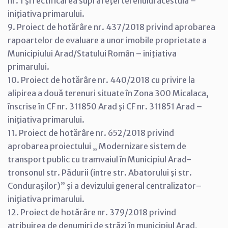
nr. 1 şi rectificarea suprafeţei terenului acestuia –
iniţiativa primarului.
9. Proiect de hotărâre nr. 437/2018 privind aprobarea
rapoartelor de evaluare a unor imobile proprietate a
Municipiului Arad/Statului Român – iniţiativa
primarului.
10. Proiect de hotărâre nr. 440/2018 cu privire la
alipirea a două terenuri situate în Zona 300 Micalaca,
înscrise în CF nr. 311850 Arad şi CF nr. 311851 Arad –
iniţiativa primarului.
11. Proiect de hotărâre nr. 652/2018 privind
aprobarea proiectului „ Modernizare sistem de
transport public cu tramvaiul în Municipiul Arad-
tronsonul str. Pădurii (intre str. Abatorului şi str.
Conduraşilor)” şi a devizului general centralizator–
iniţiativa primarului.
12. Proiect de hotărâre nr. 379/2018 privind
atribuirea de denumiri de străzi în municipiul Arad,