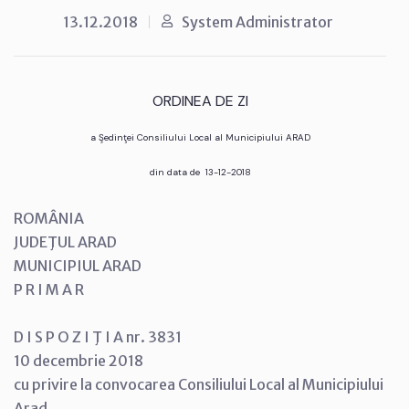
13.12.2018
System Administrator
ORDINEA DE ZI
a Şedinţei Consiliului Local al Municipiului ARAD
din data de 13-12-2018
ROMÂNIA
JUDEŢUL ARAD
MUNICIPIUL ARAD
P R I M A R
D I S P O Z I Ţ I A nr. 3831
10 decembrie 2018
cu privire la convocarea Consiliului Local al Municipiului
Arad