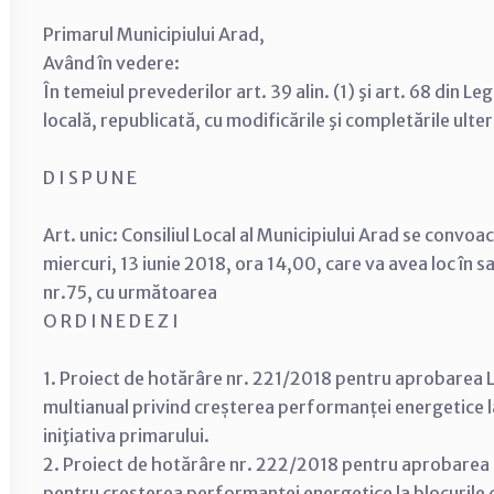
Primarul Municipiului Arad,
Având în vedere:
În temeiul prevederilor art. 39 alin. (1) şi art. 68 din 
locală, republicată, cu modificările şi completările ulte
D I S P U N E
Art. unic: Consiliul Local al Municipiului Arad se convoa
miercuri, 13 iunie 2018, ora 14,00, care va avea loc în 
nr.75, cu următoarea
O R D I N E D E Z I
1. Proiect de hotărâre nr. 221/2018 pentru aprobarea Li
multianual privind creșterea performanței energetice la
iniţiativa primarului.
2. Proiect de hotărâre nr. 222/2018 pentru aprobarea S
pentru creşterea performanţei energetice la blocurile d