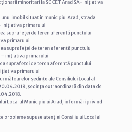
ionarii minoritari la SC CET Arad SA– iniţiativa
unui imobil situat în municipiul Arad, strada
iniţiativa primarului
ea suprafeței de teren aferentă punctului
tiva primarului
rea suprafeței de teren aferentă punctului
– iniţiativa primarului
ea suprafeței de teren aferentă punctului
iţiativa primarului
mătoarelor ședințe ale Consiliului Local al
 20.04.2018, ședința extraordinară din data de
4.04.2018.
ui Local al Municipiului Arad, informări privind
 alte probleme supuse atenţiei Consiliului Local al