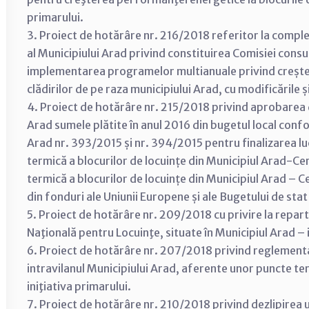
primarului.
3. Proiect de hotărâre nr. 216/2018 referitor la comple
al Municipiului Arad privind constituirea Comisiei con
implementarea programelor multianuale privind creșter
clădirilor de pe raza municipiului Arad, cu modificările ș
4. Proiect de hotărâre nr. 215/2018 privind aprobarea dr
Arad sumele plătite în anul 2016 din bugetul local confo
Arad nr. 393/2015 și nr. 394/2015 pentru finalizarea lu
termică a blocurilor de locuințe din Municipiul Arad-C
termică a blocurilor de locuințe din Municipiul Arad –
din fonduri ale Uniunii Europene și ale Bugetului de stat 
5. Proiect de hotărâre nr. 209/2018 cu privire la repar
Naţională pentru Locuinţe, situate în Municipiul Arad – i
6. Proiect de hotărâre nr. 207/2018 privind reglementar
intravilanul Municipiului Arad, aferente unor puncte te
iniţiativa primarului.
7. Proiect de hotărâre nr. 210/2018 privind dezlipirea un