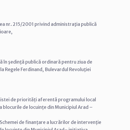
Legea nr. 215/2001 privind administraţia publică
rioare,
că în şedinţă publică ordinară pentru ziua de
sala Regele Ferdinand, Bulevardul Revoluţiei
stei de priorități aferentă programului local
 blocurile de locuințe din Municipiul Arad –
chemei de finanțare a lucrărilor de intervenție
e locuinţe din Municipiul Arad– iniţiativa