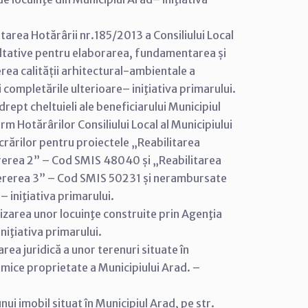
tarea Hotărârii nr.185/2013 a Consiliului Local
sultative pentru elaborarea, fundamentarea și
ea calității arhitectural-ambientale a
i completările ulterioare– iniţiativa primarului.
ept cheltuieli ale beneficiarului Municipiul
rm Hotărârilor Consiliului Local al Municipiului
crărilor pentru proiectele „Reabilitarea
ererea 2” – Cod SMIS 48040 și „Reabilitarea
 Cererea 3” – Cod SMIS 50231 și nerambursate
– iniţiativa primarului.
tizarea unor locuinţe construite prin Agenţia
niţiativa primarului.
ea juridică a unor terenuri situate în
rmice proprietate a Municipiului Arad. –
ui imobil situat în Municipiul Arad, pe str.