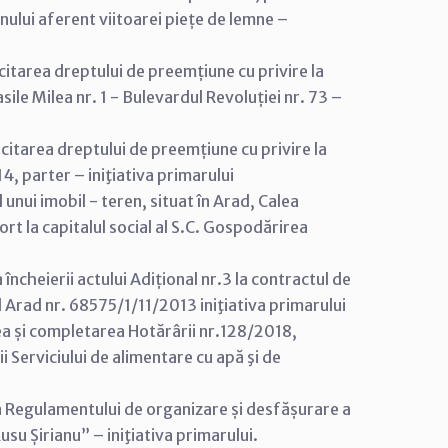
enului aferent viitoarei piețe de lemne –
citarea dreptului de preemțiune cu privire la
sile Milea nr. 1 - Bulevardul Revoluției nr. 73 –
citarea dreptului de preemțiune cu privire la
 14, parter – iniţiativa primarului
unui imobil - teren, situat în Arad, Calea
ort la capitalul social al S.C. Gospodărirea
ncheierii actului Adițional nr.3 la contractul de
ul Arad nr. 68575/1/11/2013 iniţiativa primarului
ea și completarea Hotărârii nr.128/2018,
 Serviciului de alimentare cu apă şi de
 Regulamentului de organizare și desfășurare a
usu Șirianu” – iniţiativa primarului.