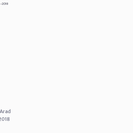
6-2018
i Arad
 2018