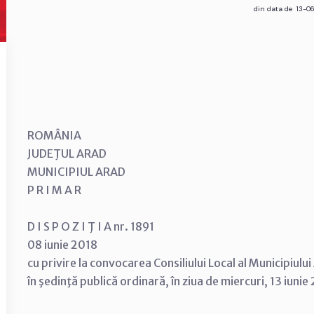
din data de 13-0
ROMÂNIA
JUDEŢUL ARAD
MUNICIPIUL ARAD
P R I M A R
D I S P O Z I Ţ I A nr. 1891
08 iunie 2018
cu privire la convocarea Consiliului Local al Municipiulu
în şedinţă publică ordinară, în ziua de miercuri, 13 iunie