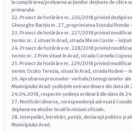
la cumpărarea/preluarea acțiunilor deținute de către acț
primarului
22. Proiect de hotărâre nr. 226/2018 privind dezlipirea 
Gheorghe Barițiu nr. 27, proprietatea Statului Român – 
23. Proiect de hotărâre nr. 227/2018 privind modificar
termic nr. 2 situat în Arad, strada Miron Costin – iniţia
24. Proiect de hotărâre nr. 228/2018 privind modifica
termic nr. 2 Prim situat în Arad, strada Corneliu Coposu 
25. Proiect de hotărâre nr. 229/2018 privind modificar
termic Ocsko Terezia, situat în Arad, strada Rodnei – in
26. Aprobarea proceselor-verbale/stenogramelor ale ur
Municipiului Arad: ședințele extraordinare din data de
24.04.2018, respectiv ședința ordinară din data de 2
27. Notificări diverse, corespondenţă adresată Consiliul
deplasarea aleșilor locali în misiuni oficiale.
28. Interpelări, întrebări, petiţii, declaraţii politice şi
Municipiului Arad.