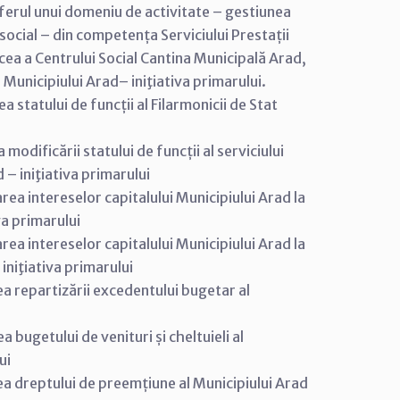
sferul unui domeniu de activitate – gestiunea
social – din competența Serviciului Prestații
 cea a Centrului Social Cantina Municipală Arad,
 Municipiului Arad– iniţiativa primarului.
 statului de funcții al Filarmonicii de Stat
odificării statului de funcții al serviciului
 – iniţiativa primarului
ea intereselor capitalului Municipiului Arad la
va primarului
ea intereselor capitalului Municipiului Arad la
iniţiativa primarului
a repartizării excedentului bugetar al
 bugetului de venituri și cheltuieli al
ui
ea dreptului de preemțiune al Municipiului Arad