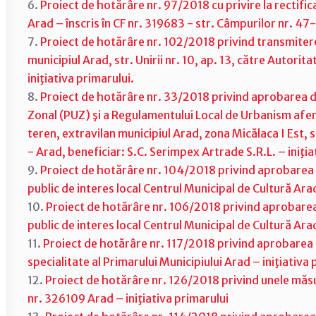
6.
Proiect de hotărâre nr. 97/2018 cu privire la rectific
Arad – înscris în CF nr. 319683 - str. Câmpurilor nr. 47-
7.
Proiect de hotărâre nr. 102/2018 privind transmiterea 
municipiul Arad, str. Unirii nr. 10, ap. 13, către Autorit
iniţiativa primarului.
8.
Proiect de hotărâre nr. 33/2018 privind aprobarea 
Zonal (PUZ) şi a Regulamentului Local de Urbanism afer
teren, extravilan municipiul Arad, zona Micălaca I Est,
- Arad, beneficiar: S.C. Serimpex Artrade S.R.L. – iniţia
9.
Proiect de hotărâre nr. 104/2018 privind aprobarea mod
public de interes local Centrul Municipal de Cultură Arad
10.
Proiect de hotărâre nr. 106/2018 privind aprobarea mo
public de interes local Centrul Municipal de Cultură Arad
11.
Proiect de hotărâre nr. 117/2018 privind aprobarea mo
specialitate al Primarului Municipiului Arad – iniţiativa 
12.
Proiect de hotărâre nr. 126/2018 privind unele măsur
nr. 326109 Arad – iniţiativa primarului