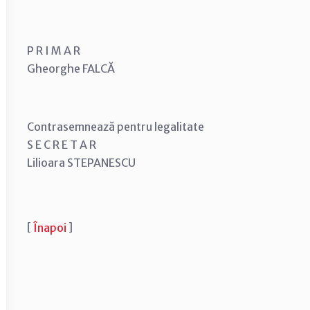
P R I M A R
Gheorghe FALCĂ
Contrasemnează pentru legalitate
S E C R E T A R
Lilioara STEPANESCU
[
Înapoi
]