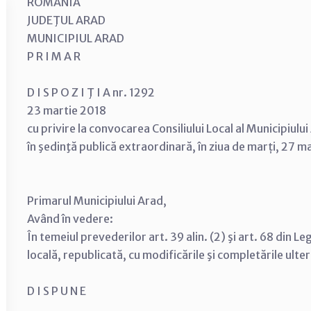
ROMÂNIA
JUDEŢUL ARAD
MUNICIPIUL ARAD
P R I M A R
D I S P O Z I Ţ I A nr. 1292
23 martie 2018
cu privire la convocarea Consiliului Local al Municipiulu
în şedinţă publică extraordinară, în ziua de marți, 27 m
Primarul Municipiului Arad,
Având în vedere:
În temeiul prevederilor art. 39 alin. (2) şi art. 68 din 
locală, republicată, cu modificările şi completările ulte
D I S P U N E