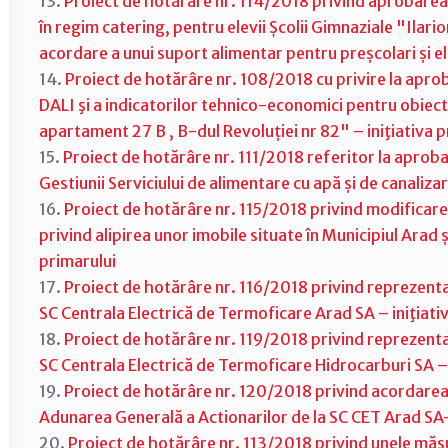
13.
Proiect de hotărâre nr. 114/2018 privind aprobarea
în regim catering, pentru elevii Școlii Gimnaziale "Ilari
acordare a unui suport alimentar pentru preșcolari și el
14.
Proiect de hotărâre nr. 108/2018 cu privire la ap
DALI şi a indicatorilor tehnico-economici pentru obiecti
apartament 27 B , B-dul Revoluției nr 82" – iniţiativa p
15.
Proiect de hotărâre nr. 111/2018 referitor la aprob
Gestiunii Serviciului de alimentare cu apă și de canalizar
16.
Proiect de hotărâre nr. 115/2018 privind modificar
privind alipirea unor imobile situate în Municipiul Arad 
primarului
17.
Proiect de hotărâre nr. 116/2018 privind reprezentar
SC Centrala Electrică de Termoficare Arad SA – iniţiati
18.
Proiect de hotărâre nr. 119/2018 privind reprezentar
SC Centrala Electrică de Termoficare Hidrocarburi SA – 
19.
Proiect de hotărâre nr. 120/2018 privind acordarea
Adunarea Generală a Actionarilor de la SC CET Arad SA– 
20.
Proiect de hotărâre nr. 113/2018 privind unele măs