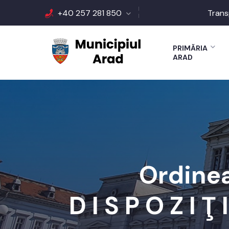
+40 257 281 850
Trans
PRIMĂRIA
ARAD
Ordinea
D I S P O Z I Ţ