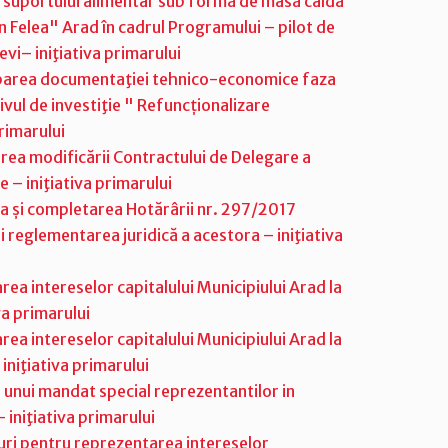
 suportului alimentar sub formă de masă caldă
on Felea" Arad în cadrul Programului – pilot de
evi– iniţiativa primarului
robarea documentaţiei tehnico-economice faza
vul de investiţie " Refuncționalizare
rimarului
area modificării Contractului de Delegare a
e – iniţiativa primarului
ea și completarea Hotărârii nr. 297/2017
și reglementarea juridică a acestora – iniţiativa
ea intereselor capitalului Municipiului Arad la
va primarului
ea intereselor capitalului Municipiului Arad la
iniţiativa primarului
 unui mandat special reprezentantilor in
iniţiativa primarului
uri pentru reprezentarea intereselor