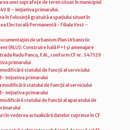
area unei suprafeţe de teren situat în municipiul
49 B – iniţiativa primarului.
în folosință gratuită a spațiului situat în
atea Electorală Permanentă - Filiala Vest –
documentaţiei de urbanism Plan Urbanistic
ent (RLU): Construire hală P+1 și amenajare
 strada Radu Pancu, F.N., conform CF nr. 347529
tiva primarului
ificării statului de funcții al serviciului
– iniţiativa primarului
dificării statului de funcții al serviciului
– iniţiativa primarului
dificării statului de funcții al aparatului de
primarului
i în vederea actualizării datelor cuprinse în CF