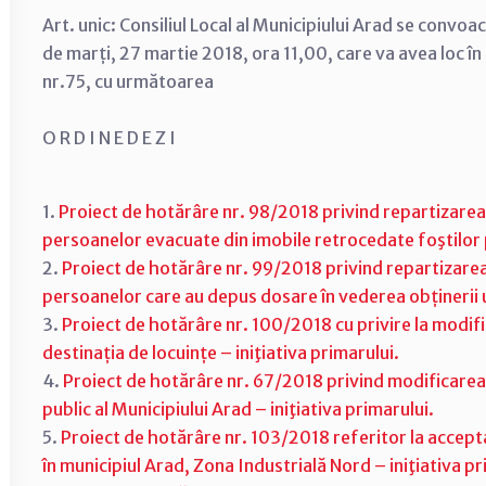
Art. unic: Consiliul Local al Municipiului Arad se convoa
de marți, 27 martie 2018, ora 11,00, care va avea loc în
nr.75, cu următoarea
O R D I N E D E Z I
1.
Proiect de hotărâre nr. 98/2018 privind repartizarea 
persoanelor evacuate din imobile retrocedate foştilor p
2.
Proiect de hotărâre nr. 99/2018 privind repartizarea 
persoanelor care au depus dosare în vederea obținerii un
3.
Proiect de hotărâre nr. 100/2018 cu privire la modifi
destinația de locuințe – iniţiativa primarului.
4.
Proiect de hotărâre nr. 67/2018 privind modificarea 
public al Municipiului Arad – iniţiativa primarului.
5.
Proiect de hotărâre nr. 103/2018 referitor la accept
în municipiul Arad, Zona Industrială Nord – iniţiativa pr