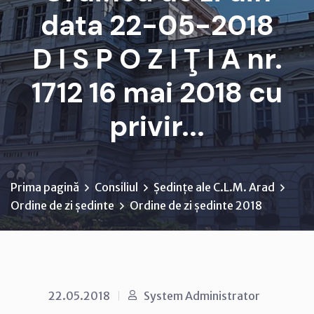
data 22-05-2018
D I S P O Z I Ţ I A nr.
1712 16 mai 2018 cu
privir...
Prima pagină
Consiliul
Ședințe ale C.L.M. Arad
Ordine de zi ședinte
Ordine de zi ședinte 2018
22.05.2018
System Administrator