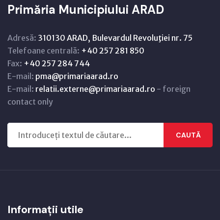
Primăria Municipiului ARAD
Adresă:
310130 ARAD, Bulevardul Revoluţiei nr. 75
Telefoane centrală:
+40 257 281 850
Fax:
+40 257 284 744
E-mail:
pma@primariaarad.ro
E-mail:
relatii.externe@primariaarad.ro
- foreign
contact only
CAUTĂ
Informații utile