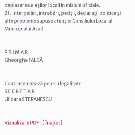
deplasarea aleșilor locali în misiuni oficiale.
21. Interpelări, întrebări, petiţii, declaraţii politice şi
alte probleme supuse atenţiei Consiliului Local al
Municipiului Arad.
P R I M A R
Gheorghe FALCĂ
Contrasemnează pentru legalitate
S E C R E T A R
Lilioara STEPANESCU
Vizualizare PDF
[
Înapoi
]