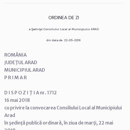
ORDINEA DE ZI
a Şedinţei Consiliului Local al Municipiului ARAD
din data de 22-05-2018
ROMÂNIA
JUDEŢUL ARAD
MUNICIPIUL ARAD
P R I M A R
D I S P O Z I Ţ I A nr. 1712
16 mai 2018
cu privire la convocarea Consiliului Local al Municipiului
Arad
în şedinţă publică ordinară, în ziua de marți, 22 mai