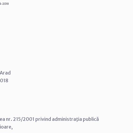
4-2018
i Arad
2018
Legea nr. 215/2001 privind administraţia publică
rioare,