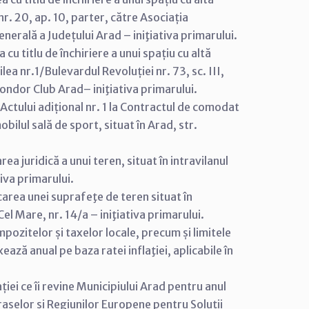
nr. 20, ap. 10, parter, către Asociația
nerală a Județului Arad – iniţiativa primarului.
cu titlu de închiriere a unui spațiu cu altă
ea nr.1/Bulevardul Revoluției nr. 73, sc. III,
Condor Club Arad– iniţiativa primarului.
ctului adițional nr. 1 la Contractul de comodat
ul sală de sport, situat în Arad, str.
a juridică a unui teren, situat în intravilanul
tiva primarului.
carea unei suprafeţe de teren situat în
el Mare, nr. 14/a – iniţiativa primarului.
ozitelor și taxelor locale, precum și limitele
ează anual pe baza ratei inflaţiei, aplicabile în
iei ce îi revine Municipiului Arad pentru anul
rașelor și Regiunilor Europene pentru Soluții