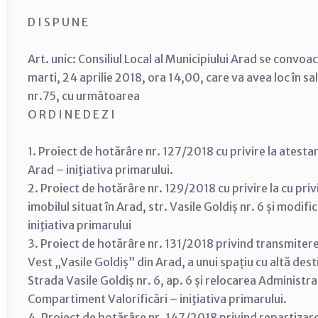
D I S P U N E
Art. unic: Consiliul Local al Municipiului Arad se convoa
marti, 24 aprilie 2018, ora 14,00, care va avea loc în s
nr.75, cu următoarea
O R D I N E D E Z I
1. Proiect de hotărâre nr. 127/2018 cu privire la atesta
Arad – iniţiativa primarului.
2. Proiect de hotărâre nr. 129/2018 cu privire la cu privi
imobilul situat în Arad, str. Vasile Goldiș nr. 6 și modif
iniţiativa primarului
3. Proiect de hotărâre nr. 131/2018 privind transmitere
Vest „Vasile Goldiș” din Arad, a unui spațiu cu altă dest
Strada Vasile Goldiș nr. 6, ap. 6 și relocarea Administra
Compartiment Valorificări – iniţiativa primarului.
4. Proiect de hotărâre nr. 147/2018 privind repartizarea 