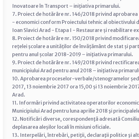
Inovatoare în Transport – iniţiativa primarului.
7. Proiect de hotărâre nr. 146/2018 privind aprobarea 
- economici conform Proiectului tehnic al obiectivului de
Ioan Slavici Arad - Etapa I - Restaurare și reabilitare ex
8. Proiect de hotărâre nr. 150/2018 privind modificare
rețelei școlare a unităților de învățământ de stat și par
pentru anul școlar 2018-2019 – iniţiativa primarului.
9. Proiect de hotărâre nr. 149/2018 privind rectificarea 
municipiului Arad pentru anul 2018 – iniţiativa primarul
10. Aprobarea proceselor-verbale/stenogramelor ședin
2017, 13 noiembrie 2017 ora 15,00 și 13 noiembrie 2017 o
Arad.
11. Informări privind activitatea operatorilor economici
Municipiului Arad pentru luna aprilie 2018 şi principale
12. Notificări diverse, corespondenţă adresată Consiliul
deplasarea aleșilor locali în misiuni oficiale.
13. Interpelări, întrebări, petiţii, declaraţii politice şi 