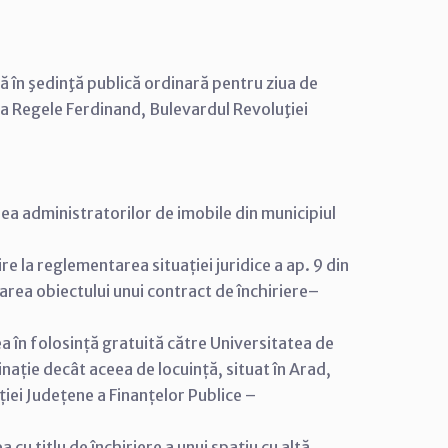
că în şedinţă publică ordinară pentru ziua de
ala Regele Ferdinand, Bulevardul Revoluţiei
rea administratorilor de imobile din municipiul
re la reglementarea situației juridice a ap. 9 din
icarea obiectului unui contract de închiriere–
a în folosință gratuită către Universitatea de
inație decât aceea de locuință, situat în Arad,
ției Județene a Finanțelor Publice –
cu titlu de închiriere a unui spațiu cu altă