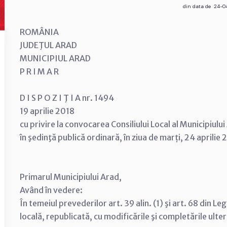
din data de 24-0
ROMÂNIA
JUDEŢUL ARAD
MUNICIPIUL ARAD
P R I M A R
D I S P O Z I Ţ I A nr. 1494
19 aprilie 2018
cu privire la convocarea Consiliului Local al Municipiulu
în şedinţă publică ordinară, în ziua de marți, 24 aprilie 
Primarul Municipiului Arad,
Având în vedere:
În temeiul prevederilor art. 39 alin. (1) şi art. 68 din 
locală, republicată, cu modificările şi completările ulte