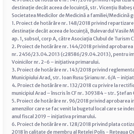
destinație decât aceea de locuință, str. Vicențiu Babeș 
Societatea Medicilor de Medicină a familiei/Medicină ge
1. Proiect de hotărâre nr. 148/2018 privind repartizarea 
destinație decât aceea de locuință, Bulevardul Vasile Mil
ap. 1, subsol, corp A, către Asociația Clubul de Turism 
2. Proiect de hotărâre nr. 144/2018 privind aprobarea A
nr. 2456/23.04.2013 (c28586/29.04.2013), pentru imobil
Voinicilor nr. 2-6 – iniţiativa primarului.
3. Proiect de hotărâre nr. 143/2018 privind reglementare
Municipiului Arad, str. Ioan Rusu Șirianu nr. 6/A – iniţia
4. Proiect de hotărâre nr. 132/2018 cu privire la rectifi
municipiul Arad – înscris în CF nr. 309384 - str. Ştefan C
5. Proiect de hotărâre nr. 96/2018 privind aprobarea imp
amenzilor care se fac venit la bugetul local care se index
anul fiscal 2019 – iniţiativa primarului.
6. Proiect de hotărâre nr. 128/2018 privind plata cotizaț
2018 în calitate de membru al Rețelei Polis - Rețeaua O