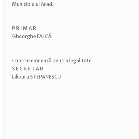
Municipiului Arad.
P R I M A R
Gheorghe FALCĂ
Contrasemnează pentru legalitate
S E C R E T A R
Lilioara STEPANESCU