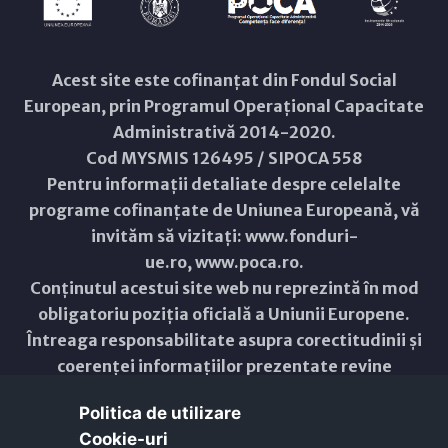
Acest site este cofinanțat din Fondul Social
European, prin Programul Operațional Capacitate
Administrativă 2014-2020.
Cod MYSMIS 126495 / SIPOCA 558
Pentru informații detaliate despre celelalte
programe cofinanțate de Uniunea Europeană, vă
invităm să vizitați:
www.fonduri-
ue.ro
,
www.poca.ro
.
Conținutul acestui site web nu reprezintă în mod
obligatoriu poziția oficială a Uniunii Europene.
Întreaga responsabilitate asupra corectitudinii și
coerenței informațiilor prezentate revine
inițiatorilor site-ului web.
Politica de utilizare
Cookie-uri‎
Copyright © 2021 - 2026 -
Primăria Municipiului ARAD