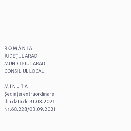
R O M Â N I A
JUDEŢUL ARAD
MUNICIPIUL ARAD
CONSILIUL LOCAL
M I N U T A
Şedinţei extraordinare
din data de 31.08.2021
Nr.68.228/03.09.2021