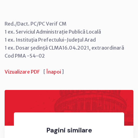
Red./Dact. PC/PC Verif CM
1 ex. Serviciul Administrație Publică Locală
1 ex. Instituţia Prefectului-Judeţul Arad
1 ex. Dosar şedinţã CLMA16.04.2021, extraordinară
Cod PMA -S4-02
Vizualizare PDF
[
Înapoi
]
Pagini similare