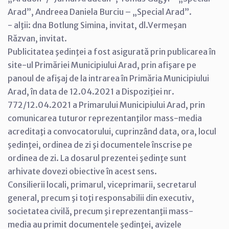
Arad”, Andreea Daniela Burciu – „Special Arad”.
- alţii: dna Botlung Simina, invitat, dl.Vermeşan
Răzvan, invitat.
Publicitatea şedinţei a fost asigurată prin publicarea în
site-ul Primăriei Municipiului Arad, prin afişare pe
panoul de afişaj de la intrarea în Primăria Municipiului
Arad, în data de 12.04.2021 a Dispoziţiei nr.
772/12.04.2021 a Primarului Municipiului Arad, prin
comunicarea tuturor reprezentanţilor mass-media
acreditaţi a convocatorului, cuprinzând data, ora, locul
şedinţei, ordinea de zi şi documentele înscrise pe
ordinea de zi. La dosarul prezentei şedinţe sunt
arhivate dovezi obiective în acest sens.
Consilierii locali, primarul, viceprimarii, secretarul
general, precum şi toţi responsabilii din executiv,
societatea civilă, precum şi reprezentanţii mass-
media au primit documentele şedinţei, avizele