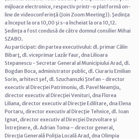
mijloace electronice, respectiv printr-o platformă on-
line de videoconferinţă (Join Zoom Meeting)). Şedinţa
a început la ora 10,00 şi s-a încheiat la ora 10,12.
Şedinţa a fost condusă de către domnul consilier Mihai
SZABO.
Au participat: din partea executivului: dl. primar Călin
Bibarţ, dl. viceprimar Lazăr Faur, dna Lilioara
Stepanescu - Secretar General al Municipiului Arad, dl.
Bogdan Boca, administrator public, dl. Ciurariu Emilian
Sorin, arhitect şef, dl. Szuchanszki Ştefan - director
executiv al Direcţiei Patrimoniu, dl. Pavel Neamţiu,
director executiv al Direcţiei Venituri, dna Florea
Liliana, director executiv al Direcţie Edilitare, dna Elena
Portaru, director executiv al Direcţie Tehnice, dl. Ioan
Ignat, director executiv al Direcţiei Dezvoltare şi
Întreţinere, dl. Adrian Toma – director general,
Direcţia Generală Poliţia Locală Arad, dna Olimpia