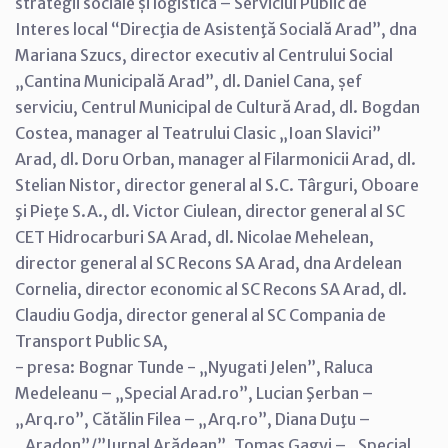
strategii sociale și logistică – Serviciul Public de
Interes local “Direcţia de Asistenţă Socială Arad”, dna
Mariana Szucs, director executiv al Centrului Social
„Cantina Municipală Arad”, dl. Daniel Cana, șef
serviciu, Centrul Municipal de Cultură Arad, dl. Bogdan
Costea, manager al Teatrului Clasic „Ioan Slavici”
Arad, dl. Doru Orban, manager al Filarmonicii Arad, dl.
Stelian Nistor, director general al S.C. Târguri, Oboare
şi Pieţe S.A., dl. Victor Ciulean, director general al SC
CET Hidrocarburi SA Arad, dl. Nicolae Mehelean,
director general al SC Recons SA Arad, dna Ardelean
Cornelia, director economic al SC Recons SA Arad, dl.
Claudiu Godja, director general al SC Compania de
Transport Public SA,
- presa: Bognar Tunde - „Nyugati Jelen”, Raluca
Medeleanu – „Special Arad.ro”, Lucian Şerban –
„Arq.ro”, Cătălin Filea – „Arq.ro”, Diana Duţu –
„Aradon”/”Jurnal Arădean”, Tomas Gagyi – „Special