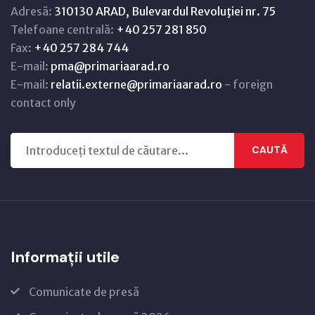
Adresă:
310130 ARAD, Bulevardul Revoluţiei nr. 75
Telefoane centrală:
+40 257 281 850
Fax:
+40 257 284 744
E-mail:
pma@primariaarad.ro
E-mail:
relatii.externe@primariaarad.ro
- foreign
contact only
CAUTĂ
Informații utile
Comunicate de presă