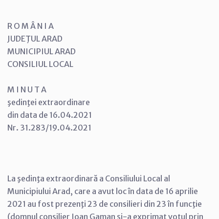
R O M Â N I A
JUDEŢUL ARAD
MUNICIPIUL ARAD
CONSILIUL LOCAL
M I N U T A
şedinţei extraordinare
din data de 16.04.2021
Nr. 31.283/19.04.2021
La şedinţa extraordinară a Consiliului Local al
Municipiului Arad, care a avut loc în data de 16 aprilie
2021 au fost prezenţi 23 de consilieri din 23 în funcţie
(domnul consilier Ioan Gaman şi-a exprimat votul prin