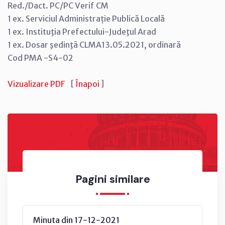
Red./Dact. PC/PC Verif CM
1 ex. Serviciul Administrație Publică Locală
1 ex. Instituţia Prefectului-Judeţul Arad
1 ex. Dosar şedinţã CLMA13.05.2021, ordinară
Cod PMA -S4-02
Vizualizare PDF
[
Înapoi
]
Pagini similare
Minuta din 17-12-2021