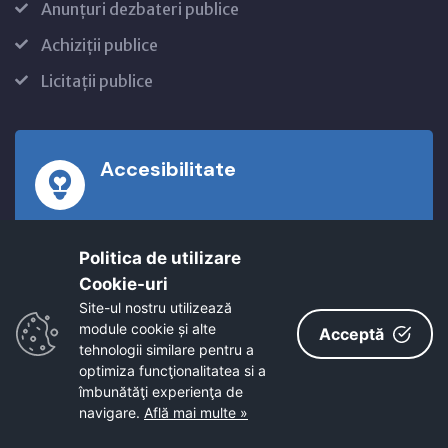
Anunțuri dezbateri publice
Achiziții publice
Licitații publice
Accesibilitate
Informatii privind nivelul de accesibilitate al
Politica de utilizare
site-ului
Cookie-uri‎
Site-ul nostru utilizează
MAI MULTE DETALII
module cookie și alte
Acceptă
tehnologii similare pentru a
optimiza funcţionalitatea si a
îmbunătăţi experienţa de
navigare.
Află mai multe »