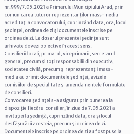
nr.999/7.05.2021 a Primarului Municipiului Arad, prin
comunicarea tuturor reprezentanţilor mass-media
acreditaţi a convocatorului, cuprinzând data, ora, locul
şedinţei, ordinea de zi şi documentele înscrise pe
ordinea de zi. La dosarul prezentei şedinţe sunt
arhivate dovezi obiective în acest sens.
Consilierii locali, primarul, viceprimarii, secretarul
general, precum şi toţi responsabilii din executiv,
societatea civilă, precum şi reprezentanţii mass-
media au primit documentele şedinţei, avizele
comisiilor de specialitate şi amendamentele formulate
de consilieri.
Convocarea şedinţei s-a asigurat prin punerea la
dispoziţie fiecărui consilier, în ziua de 7.05.2021 a
invitaţiei la şedinţă, cuprinzând data, ora şi locul
desfăşurării acesteia, precum şi ordinea de zi.
Documentele înscrise pe ordinea de zi au fost puse la