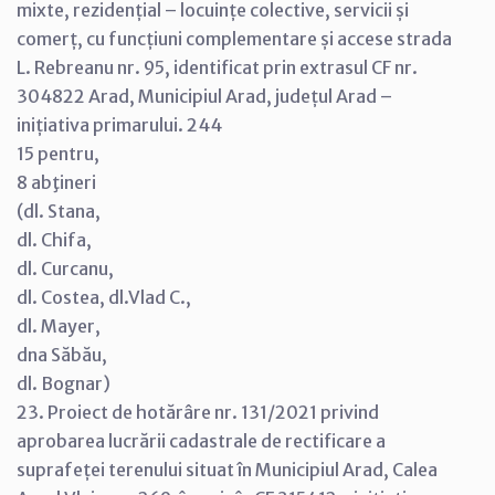
mixte, rezidențial – locuințe colective, servicii și
comerț, cu funcțiuni complementare și accese strada
L. Rebreanu nr. 95, identificat prin extrasul CF nr.
304822 Arad, Municipiul Arad, județul Arad –
inițiativa primarului. 244
15 pentru,
8 abţineri
(dl. Stana,
dl. Chifa,
dl. Curcanu,
dl. Costea, dl.Vlad C.,
dl. Mayer,
dna Săbău,
dl. Bognar)
23. Proiect de hotărâre nr. 131/2021 privind
aprobarea lucrării cadastrale de rectificare a
suprafeței terenului situat în Municipiul Arad, Calea