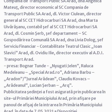
Compania de Transport Public SA Arad, dna Angelica
Mateuţ, director economic al SC Compania de
Transport Public SA Arad, dl. Victor Ciulean, director
general al SC CET Hidrocarburi SA Arad, dna Marta
Uivărăşanu, contabil şef al SC CET Hidrocarburi SA
Arad, dl. Cosmin Şerb, şef departament – SC
Gospodărirea Comunală SA Arad, dna Livia Dolog, şef
Serviciu Financiar - Contabilitate Teatrul Clasic „Ioan
Slavici” Arad, dl. Ovidiu Ilie, director executiv al A.D.I.
Transport Arad.
- presa: Bognar Tunde - „Nyugati Jelen”, Raluca
Medeleanu – „Special Arad.ro”, Adriana Barbu –
„Aradon”/”Jurnal Arădean”, Claudiu Kovacs –
„Arădeanul”, Lucian Şerban – „Arq”.
Publicitatea şedinţei a fost asigurată prin publicarea în
site-ul Primăriei Municipiului Arad, prin afişare pe
panoul de afişaj de la intrarea în Primăria Municipiului
Arad, în data de 7.05.2021 a Dispoziţiei