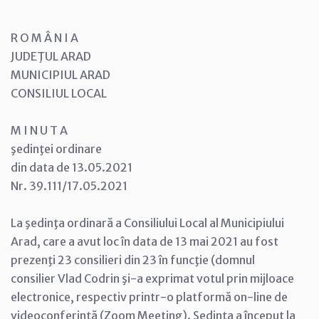
R O M Â N I A
JUDEŢUL ARAD
MUNICIPIUL ARAD
CONSILIUL LOCAL
M I N U T A
şedinţei ordinare
din data de 13.05.2021
Nr. 39.111/17.05.2021
La şedinţa ordinară a Consiliului Local al Municipiului
Arad, care a avut loc în data de 13 mai 2021 au fost
prezenţi 23 consilieri din 23 în funcţie (domnul
consilier Vlad Codrin şi-a exprimat votul prin mijloace
electronice, respectiv printr-o platformă on-line de
videoconferinţă (Zoom Meeting). Şedinţa a început la