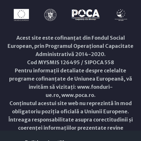
Acest site este cofinanțat din Fondul Social
European, prin Programul Operațional Capacitate
Administrativă 2014-2020.
Cod MYSMIS 126495 / SIPOCA 558
Pentru informații detaliate despre celelalte
programe cofinanțate de Uniunea Europeană, vă
invităm să vizitați:
www.fonduri-
ue.ro
,
www.poca.ro
.
Conținutul acestui site web nu reprezintă în mod
obligatoriu poziția oficială a Uniunii Europene.
Întreaga responsabilitate asupra corectitudinii și
coerenței informațiilor prezentate revine
inițiatorilor site-ului web.