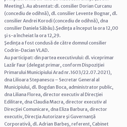
Meeting). Au absentat: dl. consilier Dorian Curcanu
(concediu de odihnă), dl. consilier Levente Bognar, dl.
consilier Andrei Korodi (concediu de odihnă), dna
consilier Daniela Săbău).Şedinţa a început la ora 12,00
şi s-a încheiat la ora 12,29.
Şedinţa a fost condusă de către domnul consilier
Codrin-Dacian VLAD.
Au participat: din partea executivului: dl. viceprimar
Lazăr Faur (delegat primar, conform Dispoziţiei
Primarului Municipiului Arad nr.1603/22.07.2021),
dna Lilioara Stepanescu – Secretar General al
Municipiului, dl. Bogdan Boca, administrator public,
dna Liliana Florea, director executiv al Direcţiei
Edilitare, dna Claudia Macra, director executiv al
Direcţiei Comunicare, dna Eliza Barbura, director
executiv, Direcţia Autorizare şi Guvernanţă
Corporativă, dl. Adrian Barbeş, referent, Cabinet