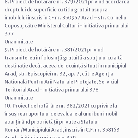
8. Proiect de hotărâre nr. 379/2021 privind acordarea
dreptului de superficie cu titlu gratuit asupra
imobilului înscris în CF nr. 350957 Arad – str. Corneliu
Coposu, către Ministerul Culturii - inițiativa primarului
377
Unanimitate
9. Proiect de hotărâre nr. 381/2021 privind
transmiterea în folosință gratuită a spațiului cu altă
destinație decât aceea de locuință situat în municipiul
Arad, str. Episcopiei nr. 32, ap. 7, către Agenția
Națională Pentru Arii Naturale Protejate, Serviciul
Teritorial Arad - inițiativa primarului 378
Unanimitate
10. Proiect de hotărâre nr. 382/2021 cu privire la
însușirea raportului de evaluare al unui bun imobil
aparținând proprietății private a Statului
Român/Municipiului Arad, înscris în C.F. nr. 358163
Arad - inițiativa primarului 379