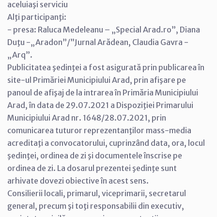
aceluiaşi serviciu
Alţi participanţi:
- presa: Raluca Medeleanu – „Special Arad.ro”, Diana
Duţu -„Aradon”/”Jurnal Arădean, Claudia Gavra -
„Arq”.
Publicitatea şedinţei a fost asigurată prin publicarea în
site-ul Primăriei Municipiului Arad, prin afişare pe
panoul de afişaj de la intrarea în Primăria Municipiului
Arad, în data de 29.07.2021 a Dispoziţiei Primarului
Municipiului Arad nr. 1648/28.07.2021, prin
comunicarea tuturor reprezentanţilor mass-media
acreditaţi a convocatorului, cuprinzând data, ora, locul
şedinţei, ordinea de zi şi documentele înscrise pe
ordinea de zi. La dosarul prezentei şedinţe sunt
arhivate dovezi obiective în acest sens.
Consilierii locali, primarul, viceprimarii, secretarul
general, precum şi toţi responsabilii din executiv,