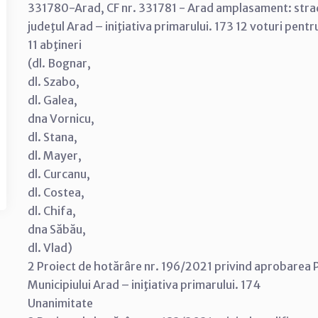
331780-Arad, CF nr. 331781 - Arad amplasament: strada
judeţul Arad – iniţiativa primarului. 173 12 voturi pentr
11 abţineri
(dl. Bognar,
dl. Szabo,
dl. Galea,
dna Vornicu,
dl. Stana,
dl. Mayer,
dl. Curcanu,
dl. Costea,
dl. Chifa,
dna Săbău,
dl. Vlad)
2 Proiect de hotărâre nr. 196/2021 privind aprobarea Pla
Municipiului Arad – iniţiativa primarului. 174
Unanimitate