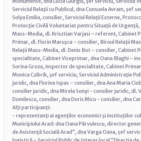
Monumente, dna Lucia Giurgiu, şef serviciu, Serviciul Inv
Serviciul Relaţii cu Publicul, dna Consuela Avram, şef ser
Solya Emilia, consilier, Serviciul Relaţii Externe, Protoc
Protecţie Civilă Voluntariat pentru Situaţii de Urgenţă,
Mass-Media, dl. Krisztian Varjasi – referent, Cabinet P
Primar, dl. Florin Maruşca – consilier, Biroul Relaţii Ma
Relaţii Mass-Media, dl. Denis Bot – consilier, Cabinet P
specialitate, Cabinet Viceprimar, dna Oana Blaghi – ins
Sorina Groza, inspector de specialitate, Cabinet Primar,
Monica Czibrik, şef serviciu, Serviciul Administraţie Pub
juridic, dna Florina Ispas – consilier, dna Ana Maria Ciob
consilier juridic, dna Mirela Sonyi - consilier juridic, dl.
Domilescu, consilier, dna Doris Micu - consilier, dna Car
Alţi participanţi:
- reprezentanţi ai agenţilor economici şi instituţiilor cu
Municipiului Arad: dna Oana Pârvulescu, director general
de Asistenţă Socială Arad”, dna Varga Oana, șef serviciu,
logistică – Serviciul Public de Interes local “Direcţia 