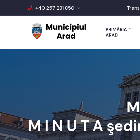
+40 257 281 850
Trans
PRIMĂRIA
ARAD
M
M I N U T A şedi