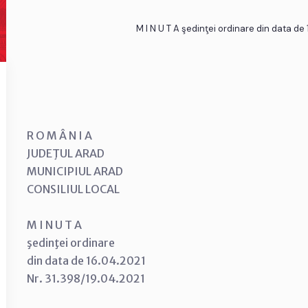
M I N U T A şedinţei ordinare din data de
R O M Â N I A
JUDEŢUL ARAD
MUNICIPIUL ARAD
CONSILIUL LOCAL
M I N U T A
şedinţei ordinare
din data de 16.04.2021
Nr. 31.398/19.04.2021