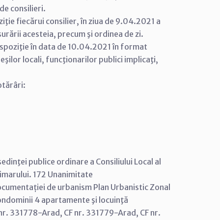
e consilieri.
ţie fiecărui consilier, în ziua de 9.04.2021 a
şurării acesteia, precum şi ordinea de zi.
ispoziţie în data de 10.04.2021 în format
şilor locali, funcţionarilor publici implicaţi,
tărâri:
edinţei publice ordinare a Consiliului Local al
rimarului. 172 Unanimitate
ocumentației de urbanism Plan Urbanistic Zonal
ndominii 4 apartamente şi locuinţă
. nr. 331778-Arad, CF nr. 331779-Arad, CF nr.