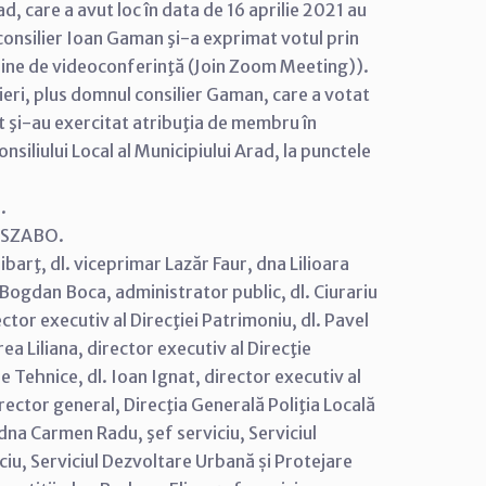
ad, care a avut loc în data de 16 aprilie 2021 au
 consilier Ioan Gaman şi-a exprimat votul prin
line de videoconferinţă (Join Zoom Meeting)).
ilieri, plus domnul consilier Gaman, care a votat
cât şi-au exercitat atribuţia de membru în
nsiliului Local al Municipiului Arad, la punctele
.
i SZABO.
ibarţ, dl. viceprimar Lazăr Faur, dna Lilioara
 Bogdan Boca, administrator public, dl. Ciurariu
ector executiv al Direcţiei Patrimoniu, dl. Pavel
ea Liliana, director executiv al Direcţie
ie Tehnice, dl. Ioan Ignat, director executiv al
irector general, Direcţia Generală Poliţia Locală
 dna Carmen Radu, şef serviciu, Serviciul
ciu, Serviciul Dezvoltare Urbană și Protejare