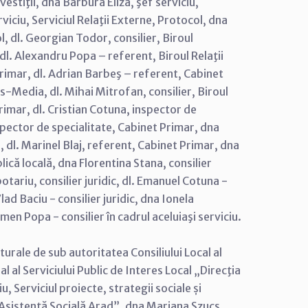
estiţii, dna Barbura Eliza, şef serviciu,
viciu, Serviciul Relaţii Externe, Protocol, dna
ol, dl. Georgian Todor, consilier, Biroul
 dl. Alexandru Popa – referent, Biroul Relaţii
rimar, dl. Adrian Barbeş – referent, Cabinet
ss-Media, dl. Mihai Mitrofan, consilier, Biroul
rimar, dl. Cristian Cotuna, inspector de
pector de specialitate, Cabinet Primar, dna
 dl. Marinel Blaj, referent, Cabinet Primar, dna
lică locală, dna Florentina Stana, consilier
otariu, consilier juridic, dl. Emanuel Cotuna -
 Vlad Baciu - consilier juridic, dna Ionela
men Popa - consilier în cadrul aceluiaşi serviciu.
lturale de sub autoritatea Consiliului Local al
 al Serviciului Public de Interes Local „Direcţia
 Serviciul proiecte, strategii sociale și
de Asistenţă Socială Arad”, dna Mariana Szucs,