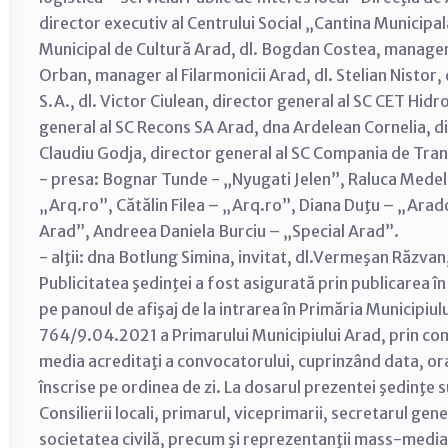
director executiv al Centrului Social „Cantina Municipală
Municipal de Cultură Arad, dl. Bogdan Costea, manager a
Orban, manager al Filarmonicii Arad, dl. Stelian Nistor, 
S.A., dl. Victor Ciulean, director general al SC CET Hid
general al SC Recons SA Arad, dna Ardelean Cornelia, d
Claudiu Godja, director general al SC Compania de Tran
- presa: Bognar Tunde - „Nyugati Jelen”, Raluca Medel
„Arq.ro”, Cătălin Filea – „Arq.ro”, Diana Duţu – „Ara
Arad”, Andreea Daniela Burciu – „Special Arad”.
- alţii: dna Botlung Simina, invitat, dl.Vermeşan Răzvan,
Publicitatea şedinţei a fost asigurată prin publicarea în
pe panoul de afişaj de la intrarea în Primăria Municipiul
764/9.04.2021 a Primarului Municipiului Arad, prin co
media acreditaţi a convocatorului, cuprinzând data, ora
înscrise pe ordinea de zi. La dosarul prezentei şedinţe 
Consilierii locali, primarul, viceprimarii, secretarul gen
societatea civilă, precum şi reprezentanţii mass-media