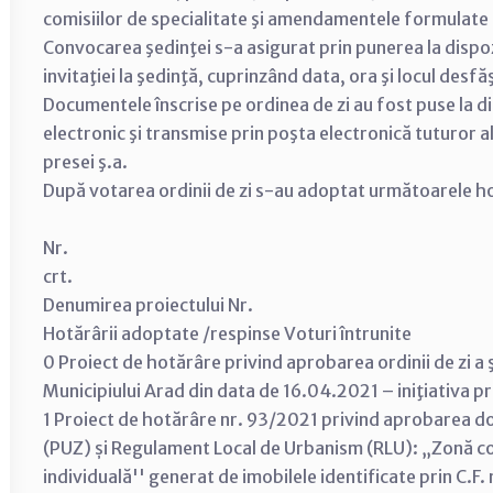
comisiilor de specialitate şi amendamentele formulate d
Convocarea şedinţei s-a asigurat prin punerea la dispozi
invitaţiei la şedinţă, cuprinzând data, ora şi locul desfă
Documentele înscrise pe ordinea de zi au fost puse la d
electronic şi transmise prin poşta electronică tuturor ale
presei ş.a.
După votarea ordinii de zi s-au adoptat următoarele ho
Nr.
crt.
Denumirea proiectului Nr.
Hotărârii adoptate /respinse Voturi întrunite
0 Proiect de hotărâre privind aprobarea ordinii de zi a ş
Municipiului Arad din data de 16.04.2021 – iniţiativa p
1 Proiect de hotărâre nr. 93/2021 privind aprobarea d
(PUZ) și Regulament Local de Urbanism (RLU): „Zonă co
individuală'' generat de imobilele identificate prin C.F