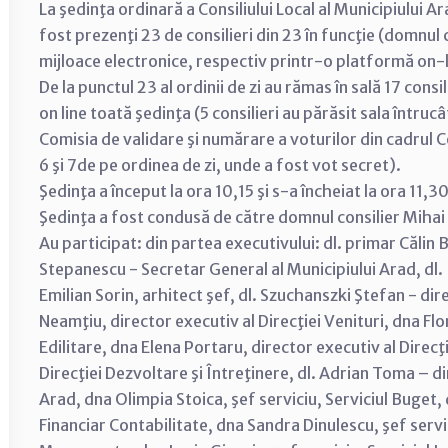
La şedinţa ordinară a Consiliului Local al Municipiului Ar
fost prezenţi 23 de consilieri din 23 în funcţie (domnul
mijloace electronice, respectiv printr-o platformă on-
De la punctul 23 al ordinii de zi au rămas în sală 17 cons
on line toată şedinţa (5 consilieri au părăsit sala întru
Comisia de validare şi numărare a voturilor din cadrul Co
6 şi 7de pe ordinea de zi, unde a fost vot secret).
Şedinţa a început la ora 10,15 şi s-a încheiat la ora 11,30
Şedinţa a fost condusă de către domnul consilier Miha
Au participat: din partea executivului: dl. primar Călin B
Stepanescu - Secretar General al Municipiului Arad, dl.
Emilian Sorin, arhitect şef, dl. Szuchanszki Ştefan - dir
Neamţiu, director executiv al Direcţiei Venituri, dna Flor
Edilitare, dna Elena Portaru, director executiv al Direcţ
Direcţiei Dezvoltare şi Întreţinere, dl. Adrian Toma – d
Arad, dna Olimpia Stoica, şef serviciu, Serviciul Buget,
Financiar Contabilitate, dna Sandra Dinulescu, şef servi