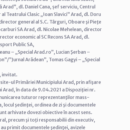
 Arad”, dl. Daniel Cana, șef serviciu, Centrul
l Teatrului Clasic „Ioan Slavici” Arad, dl. Doru
director general al S.C. Târguri, Oboare şi Pieţe
rocarburi SA Arad, dl. Nicolae Mehelean, director
irector economic al SC Recons SA Arad, dl.
sport Public SA,
eanu – „Special Arad.ro”, Lucian Şerban –
don”/”Jurnal Arădean”, Tomas Gagyi – „Special
 invitat.
 site-ul Primăriei Municipiului Arad, prin afişare
ui Arad, în data de 9.04.2021 a Dispoziţiei nr.
municarea tuturor reprezentanţilor mass-
, locul şedinţei, ordinea de zi şi documentele
sunt arhivate dovezi obiective în acest sens.
eral, precum şi toţi responsabilii din executiv,
 au primit documentele şedinţei, avizele