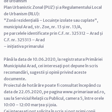
de urbanism
Plan Urbanistic Zonal (PUZ) și a Regulamentului Local
de Urbanism (RLU):
"Zonă rezidențială – Locuințe izolate sau cuplate",
municipiul Arad, str. Zoe, nr. 13 și nr. 13/A,
pe parcelele identificate prin C.F. nr. 325312 – Arad și
C.F. nr. 325313 – Arad
– inițiativa primarului
Până la data de 10.06.2020, la registratura Primăriei
Municipiului Arad, cei interesaţi pot depune în scris
recomandări, sugestii şi opinii privind aceste
documente.
Proiectul de hotărâre poate fi consultat începând cu
data de 22.05.2020, pe pagina www.primariaarad.ro,
sau la Serviciul Relaţii cu Publicul, camera 5, între orele
10:00 – 12:00 marțea și joia.
Cei interesaţi pot solicita în scris şi pot primi copii