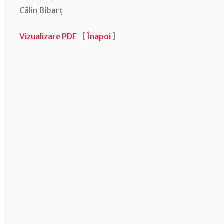
Călin Bibarț
Vizualizare PDF
[
Înapoi
]