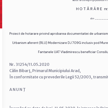
adus la cunoştinţă publică în
H O T Ă R Â R E n
din _______
Proiect de hotarare privind aprobarea documentatiei de urbanism 
Urbanism aferent (RLU) Modernizare DJ 709G inclusiv pod Mure
Fantanele UAT Vladimirescu beneficiar Consiliul
Nr. 31254/11.05.2020
Călin Bibarţ, Primarul Municipiului Arad,
În conformitate cu prevederile Legii 52/2003, transmi
A N U N Ţ