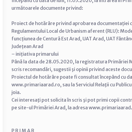
Începând cu data de luni, 11.05.2020, la intrarea în Pri
următoarele documente privind:
Proiect de hotărâre privind aprobarea documentației d
Regulamentului Local de Urbanism aferent (RLU): Mode
funcțiunea de Centură Est Arad, UAT Arad, UAT Fântânel
Județean Arad
– inițiativa primarului
Până la data de 28.05.2020, la registratura Primăriei M
scris recomandări, sugestii şi opinii privind aceste do
Proiectul de hotărâre poate fi consultat începând cu d
www.primariaarad.ro, sau la Serviciul Relaţii cu Publicu
joia.
Cei interesaţi pot solicita în scris şi pot primi copii con
pe site-ul Primăriei Arad, la adresa www.primariaarad
P R I M A R