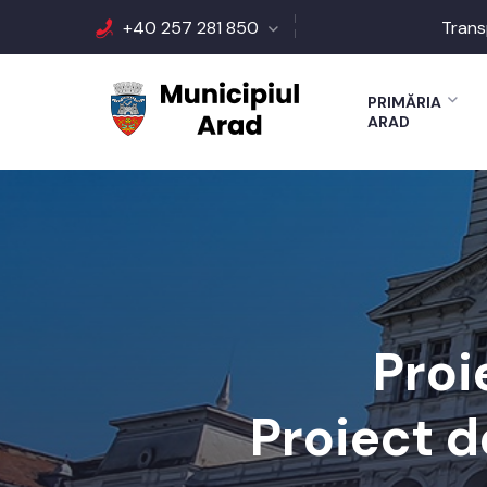
+40 257 281 850
Trans
PRIMĂRIA
ARAD
Proi
Proiect d