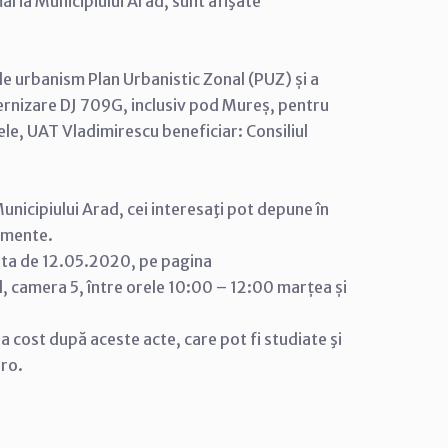
măria Municipiului Arad, sunt afişate
e urbanism Plan Urbanistic Zonal (PUZ) și a
rnizare DJ 709G, inclusiv pod Mureș, pentru
e, UAT Vladimirescu beneficiar: Consiliul
unicipiului Arad, cei interesaţi pot depune în
cumente.
ata de 12.05.2020, pe pagina
l, camera 5, între orele 10:00 – 12:00 marțea și
tra cost după aceste acte, care pot fi studiate şi
.ro.