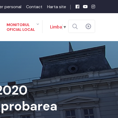
er personal
Contact
Harta site
MONITORUL
Limba
▼
OFICIAL LOCAL
-2020
 aprobarea