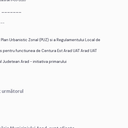
 data de 11-05-2020
r. _______
___
Plan Urbanistic Zonal (PUZ) si a Regulamentului Local de
s pentru functiunea de Centura Est Arad UAT Arad UAT
 Judetean Arad - initiativa primarului
t următorul