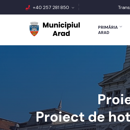
+40 257 281 850
Trans
PRIMĂRIA
ARAD
Proi
Proiect de ho