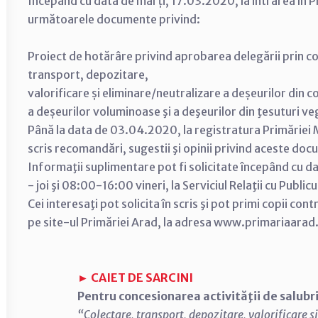
Începând cu data de marți, 17.03.2020, la intrarea în P
următoarele documente privind:
Proiect de hotărâre privind aprobarea delegării prin con
transport, depozitare,
valorificare și eliminare/neutralizare a deșeurilor din c
a deșeurilor voluminoase şi a deşeurilor din ţesuturi veg
Până la data de 03.04.2020, la registratura Primăriei M
scris recomandări, sugestii şi opinii privind aceste do
Informaţii suplimentare pot fi solicitate începând cu d
- joi şi 08:00-16:00 vineri, la Serviciul Relaţii cu Public
Cei interesaţi pot solicita în scris şi pot primi copii con
pe site-ul Primăriei Arad, la adresa www.primariaarad
► CAIET DE SARCINI
Pentru concesionarea activităţii de salubri
“Colectare, transport, depozitare, valorificare ș