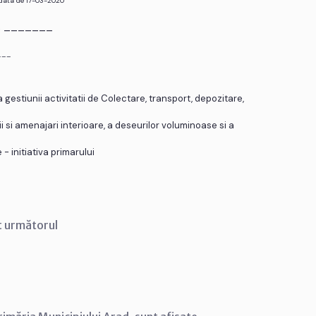
 data de 17-03-2020
r. _______
___
gestiunii activitatii de Colectare, transport, depozitare,
ii si amenajari interioare, a deseurilor voluminoase si a
 - initiativa primarului
t următorul