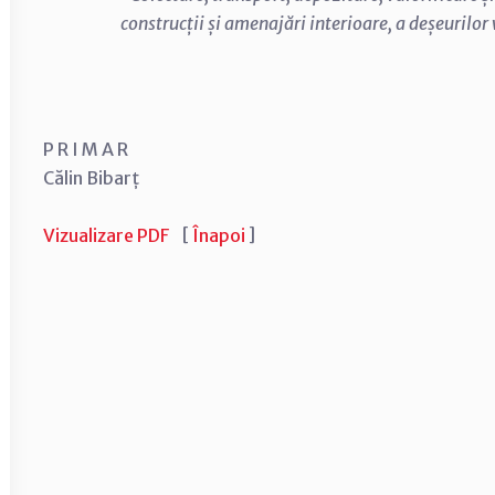
construcții și amenajări interioare, a deșeurilor
P R I M A R
Călin Bibarț
Vizualizare PDF
[
Înapoi
]