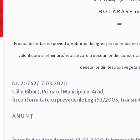
adus la cunoştinţă publică în
H O T Ă R Â R E n
din _______
Proiect de hotarare privind aprobarea delegarii prin concesiune a 
valorificare si eliminare/neutralizare a deseurilor din construct
deseurilor din tesuturi vegetale
Nr. 20742/17.03.2020
Călin Bibarţ, Primarul Municipiului Arad,
În conformitate cu prevederile Legii 52/2003, transmi
A N U N Ţ