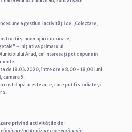
rimăria Municipiului Arad, sunt afişate
cesiune a gestiunii activității de „Colectare,
onstrucții și amenajări interioare,
etale” – inițiativa primarului
unicipiului Arad, cei interesaţi pot depune în
cumente.
ata de 18.03.2020, între orele 8,00 - 18,00 luni
ul, camera 5.
tra cost după aceste acte, care pot fi studiate şi
.ro.
zare privind activitățile de:
i eliminare/neutralizare a deșeurilor din