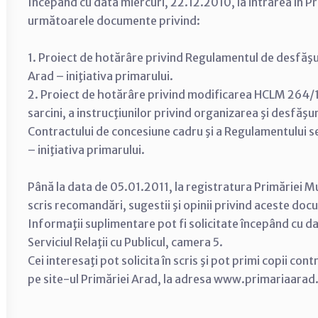
Începând cu data miercuri, 22.12.2010, la intrarea în Pr
următoarele documente privind:
1. Proiect de hotărâre privind Regulamentul de desfăşur
Arad – iniţiativa primarului.
2. Proiect de hotărâre privind modificarea HCLM 264/
sarcini, a instrucţiunilor privind organizarea şi desfăş
Contractului de concesiune cadru şi a Regulamentului se
– iniţiativa primarului.
Până la data de 05.01.2011, la registratura Primăriei Mu
scris recomandări, sugestii şi opinii privind aceste do
Informaţii suplimentare pot fi solicitate începând cu d
Serviciul Relaţii cu Publicul, camera 5.
Cei interesaţi pot solicita în scris şi pot primi copii con
pe site-ul Primăriei Arad, la adresa www.primariaarad