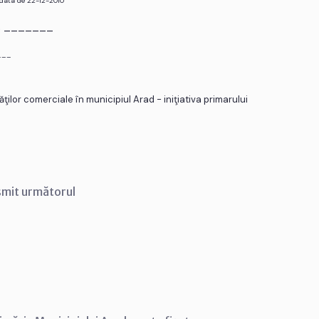
 data de 22-12-2010
r. _______
___
ilor comerciale în municipiul Arad - iniţiativa primarului
smit următorul