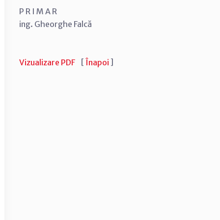
P R I M A R
ing. Gheorghe Falcă
Vizualizare PDF
[
Înapoi
]