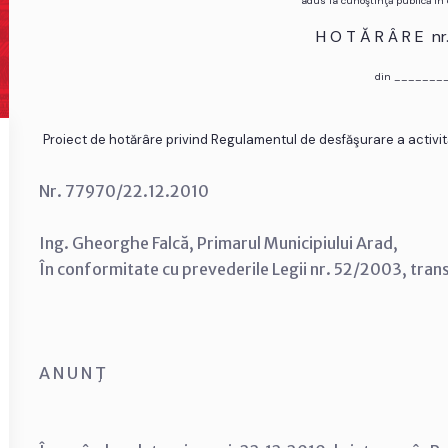
adus la cunoştinţă publică în
H O T Ă R Â R E n
din _______
Proiect de hotărâre privind Regulamentul de desfăşurare a activităţ
Nr. 77970/22.12.2010
Ing. Gheorghe Falcă, Primarul Municipiului Arad,
În conformitate cu prevederile Legii nr. 52/2003, tran
A N U N Ţ