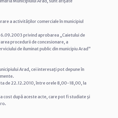
imăria Municipiului Arad, sunt afişate
are a activităţilor comerciale în municipiul
16.09.2003 privind aprobarea „Caietului de
urarea procedurii de concesionare, a
rviciului de iluminat public din municipiu Arad”
nicipiului Arad, cei interesaţi pot depune în
cumente.
ata de 22.12.2010, între orele 8,00-18,00, la
tra cost după aceste acte, care pot fi studiate şi
.ro.