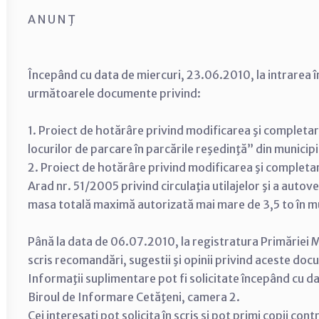
A N U N Ţ
Începând cu data de miercuri, 23.06.2010, la intrarea î
următoarele documente privind:
1. Proiect de hotărâre privind modificarea şi completar
locurilor de parcare în parcările reşedinţă” din municipi
2. Proiect de hotărâre privind modificarea şi completare
Arad nr. 51/2005 privind circulaţia utilajelor şi a auto
masa totală maximă autorizată mai mare de 3,5 to în mun
Până la data de 06.07.2010, la registratura Primăriei Mu
scris recomandări, sugestii şi opinii privind aceste do
Informaţii suplimentare pot fi solicitate începând cu d
Biroul de Informare Cetăţeni, camera 2.
Cei interesaţi pot solicita în scris şi pot primi copii con