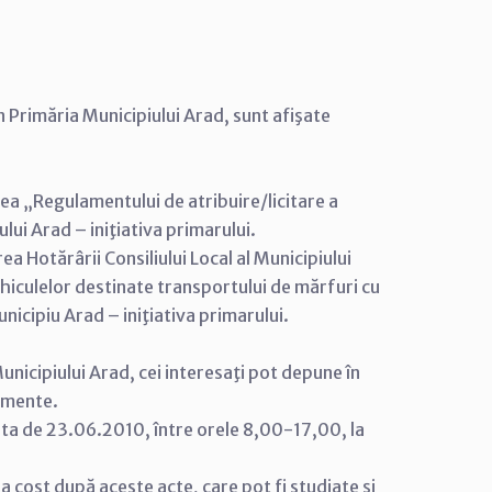
n Primăria Municipiului Arad, sunt afişate
ea „Regulamentului de atribuire/licitare a
ului Arad – iniţiativa primarului.
a Hotărârii Consiliului Local al Municipiului
vehiculelor destinate transportului de mărfuri cu
icipiu Arad – iniţiativa primarului.
nicipiului Arad, cei interesaţi pot depune în
cumente.
ata de 23.06.2010, între orele 8,00-17,00, la
tra cost după aceste acte, care pot fi studiate şi