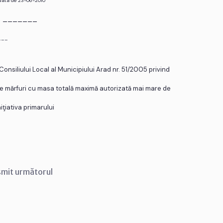
 data de 23-06-2010
r. _______
___
onsiliului Local al Municipiului Arad nr. 51/2005 privind
i de mărfuri cu masa totală maximă autorizată mai mare de
iţiativa primarului
smit următorul