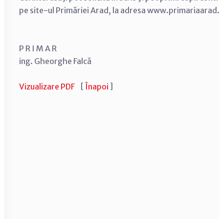
pe site-ul Primăriei Arad, la adresa www.primariaarad
P R I M A R
ing. Gheorghe Falcă
Vizualizare PDF
[
Înapoi
]