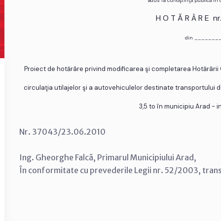
adus la cunoştinţă publică în
H O T Ă R Â R E n
din _______
Proiect de hotărâre privind modificarea şi completarea Hotărârii C
circulaţia utilajelor şi a autovehiculelor destinate transportulu
3,5 to în municipiu Arad - in
Nr. 37043/23.06.2010
Ing. Gheorghe Falcă, Primarul Municipiului Arad,
În conformitate cu prevederile Legii nr. 52/2003, tran