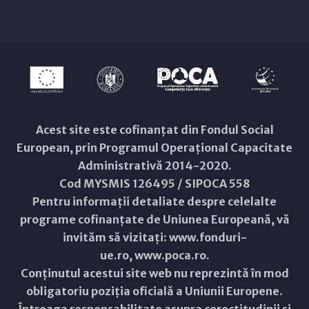
Acest site este cofinanțat din Fondul Social
European, prin Programul Operațional Capacitate
Administrativă 2014-2020.
Cod MYSMIS 126495 / SIPOCA 558
Pentru informații detaliate despre celelalte
programe cofinanțate de Uniunea Europeană, vă
invităm să vizitați:
www.fonduri-
ue.ro
,
www.poca.ro
.
Conținutul acestui site web nu reprezintă în mod
obligatoriu poziția oficială a Uniunii Europene.