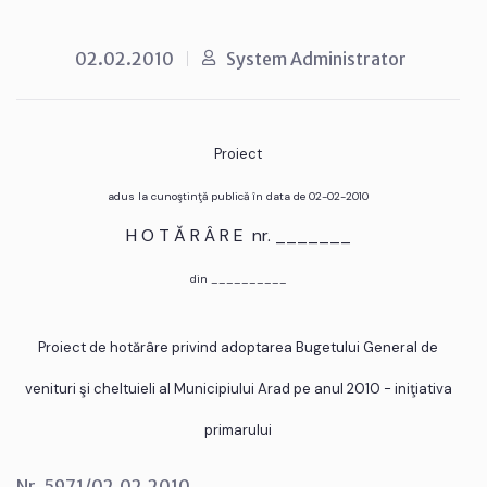
02.02.2010
System Administrator
Proiect
adus la cunoştinţă publică în data de 02-02-2010
H O T Ă R Â R E nr. _______
din __________
Proiect de hotărâre privind adoptarea Bugetului General de
venituri şi cheltuieli al Municipiului Arad pe anul 2010 - iniţiativa
primarului
Nr. 5971/02.02.2010