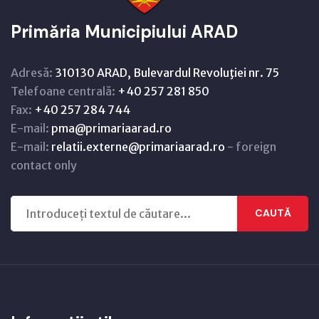
Primăria Municipiului ARAD
Adresă:
310130 ARAD, Bulevardul Revoluţiei nr. 75
Telefoane centrală:
+40 257 281 850
Fax:
+40 257 284 744
E-mail:
pma@primariaarad.ro
E-mail:
relatii.externe@primariaarad.ro
- foreign
contact only
CAUTĂ