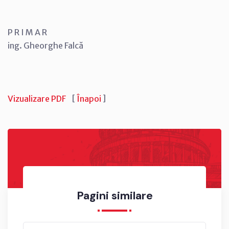
P R I M A R
ing. Gheorghe Falcă
Vizualizare PDF
[
Înapoi
]
Pagini similare