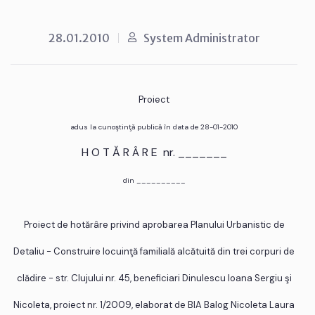
28.01.2010
System Administrator
Proiect
adus la cunoştinţă publică în data de 28-01-2010
H O T Ă R Â R E nr. _______
din __________
Proiect de hotărâre privind aprobarea Planului Urbanistic de
Detaliu - Construire locuinţă familială alcătuită din trei corpuri de
clădire - str. Clujului nr. 45, beneficiari Dinulescu Ioana Sergiu şi
Nicoleta, proiect nr. 1/2009, elaborat de BIA Balog Nicoleta Laura