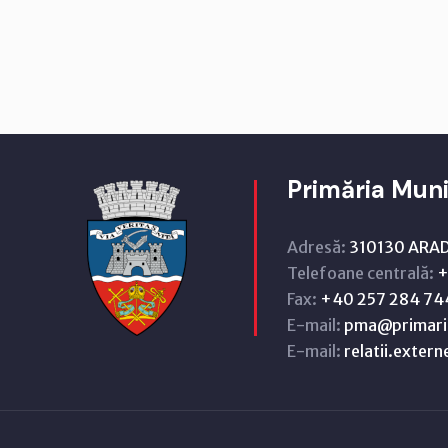
Primăria Muni
Adresă:
310130 ARAD,
Telefoane centrală:
+
Fax:
+40 257 284 74
E-mail:
pma@primari
E-mail:
relatii.exter