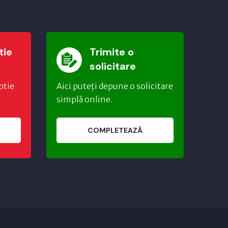
tie
Trimite o
solicitare
ptie
Aici puteți depune o solicitare
simplă online.
COMPLETEAZĂ