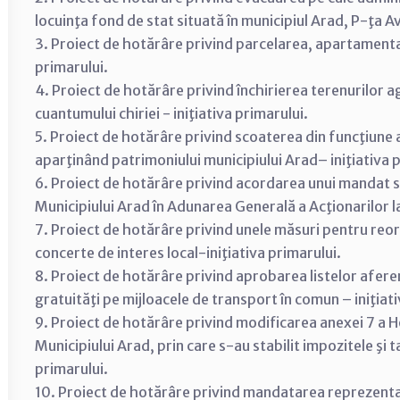
locuinţa fond de stat situată în municipiul Arad, P-ţa Av
3. Proiect de hotărâre privind parcelarea, apartamenta
primarului.
4. Proiect de hotărâre privind închirierea terenurilor ag
cuantumului chiriei - iniţiativa primarului.
5. Proiect de hotărâre privind scoaterea din funcţiune a
aparţinând patrimoniului municipiului Arad– iniţiativa 
6. Proiect de hotărâre privind acordarea unui mandat sp
Municipiului Arad în Adunarea Generală a Acţionarilor l
7. Proiect de hotărâre privind unele măsuri pentru reorg
concerte de interes local-iniţiativa primarului.
8. Proiect de hotărâre privind aprobarea listelor aferen
gratuităţi pe mijloacele de transport în comun – iniţiati
9. Proiect de hotărâre privind modificarea anexei 7 a Hotă
Municipiului Arad, prin care s-au stabilit impozitele şi 
primarului.
10. Proiect de hotărâre privind mandatarea reprezenta