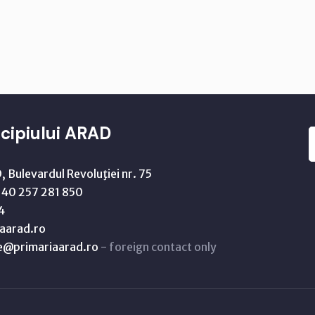
cipiului ARAD
 Bulevardul Revoluţiei nr. 75
40 257 281 850
4
aarad.ro
ne@primariaarad.ro
- foreign contact only