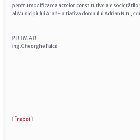
pentru modificarea actelor constitutive ale societăţilor
al Municipiului Arad-iniţiativa domnului Adrian Niţu, cons
P R I M A R
ing.Gheorghe Falcă
[
Înapoi
]