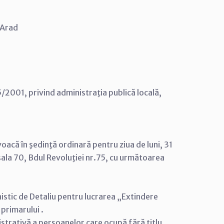
i Arad
5/2001, privind administraţia publică locală,
voacă în şedinţă ordinară pentru ziua de luni, 31
 sala 70, Bdul Revoluţiei nr.75, cu următoarea
istic de Detaliu pentru lucrarea „Extindere
 primarului .
strativă a persoanelor care ocupă fără titlu