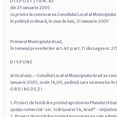
D I S P O Z I Ţ I A nr. 82
din 25 ianuarie 2005
cu privire la convocarea Consiliului Local al Municipiulu
în şedinţă ordinară, în ziua de luni, 31 ianuarie 2005
Primarul Municipiului Arad,
În temeiul prevederilor art.40 şi art.71 din Legea nr.21
D I S P U N E
Articol unic.- Consiliul Local al Municipiului Arad se con
ianuarie 2005, orele 14,00, şedinţă care va avea loc în
O R D I N E D E Z I
1. Proiect de hotărâre privind aprobarea Planului Urban
spaţiu comercial -str. Scărişoarei 54, Arad" - iniţiativa
2. Proiect de hotărâre privind evacuarea pe cale admini