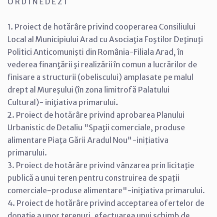
O R D I N E D E Z I
1. Proiect de hotărâre privind cooperarea Consiliului
Local al Municipiului Arad cu Asociaţia Foştilor Deţinuţi
Politici Anticomunişti din România-Filiala Arad, în
vederea finanţării şi realizării în comun a lucrărilor de
finisare a structurii (obeliscului) amplasate pe malul
drept al Mureşului (în zona limitrofă Palatului
Cultural)- iniţiativa primarului.
2. Proiect de hotărâre privind aprobarea Planului
Urbanistic de Detaliu "Spaţii comerciale, produse
alimentare Piaţa Gării Aradul Nou"-iniţiativa
primarului.
3. Proiect de hotărâre privind vânzarea prin licitaţie
publică a unui teren pentru construirea de spaţii
comerciale-produse alimentare"-iniţiativa primarului.
4. Proiect de hotărâre privind acceptarea ofertelor de
donaţie a unor terenuri, efectuarea unui schimb de