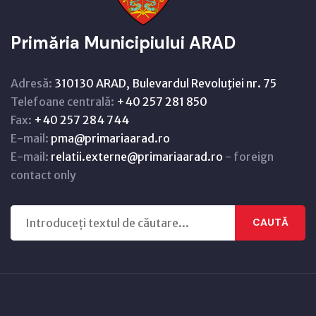
Primăria Municipiului ARAD
Adresă:
310130 ARAD, Bulevardul Revoluţiei nr. 75
Telefoane centrală:
+40 257 281 850
Fax:
+40 257 284 744
E-mail:
pma@primariaarad.ro
E-mail:
relatii.externe@primariaarad.ro
- foreign
contact only
CAUTĂ