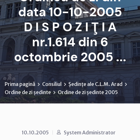
data 10-10-2005
D I S P O Z I Ţ I A
nr.1.614 din 6
octombrie 2005 ...
Prima pagină
Consiliul
Ședințe ale C.L.M. Arad
Ordine de zi ședinte
Ordine de zi ședinte 2005
10.10.2005
System Administrator