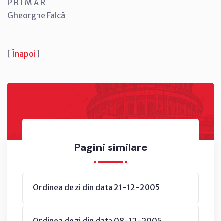
P R I M A R
Gheorghe Falcă
[
Înapoi
]
Pagini similare
Ordinea de zi din data 21-12-2005
Ordinea de zi din data 08-12-2005