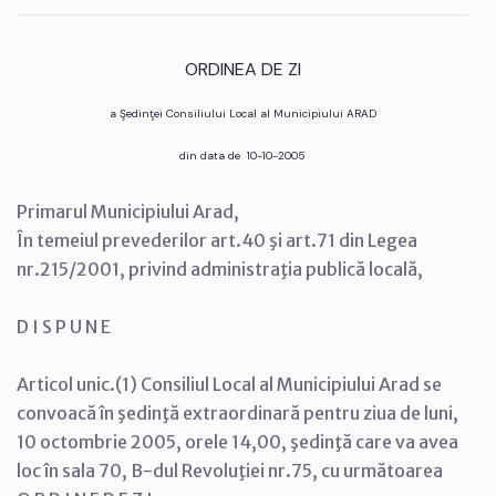
ORDINEA DE ZI
a Şedinţei Consiliului Local al Municipiului ARAD
din data de 10-10-2005
Primarul Municipiului Arad,
În temeiul prevederilor art.40 şi art.71 din Legea
nr.215/2001, privind administraţia publică locală,
D I S P U N E
Articol unic.(1) Consiliul Local al Municipiului Arad se
convoacă în şedinţă extraordinară pentru ziua de luni,
10 octombrie 2005, orele 14,00, şedinţă care va avea
loc în sala 70, B-dul Revoluţiei nr.75, cu următoarea