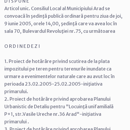
D I S P U N E
Articol unic. Consiliul Local al Municipiului Arad se
convoacă în şedinţă publică ordinară pentru ziua de joi,
9 iunie 2005, orele 14,00, şedinţă care va avea loc în
sala 70, Bulevardul Revoluţiei nr.75, cu următoarea
O R D I N E D E Z I
1. Proiect de hotărâre privind scutirea de la plata
impozitului pe teren pentru terenurile inundate ca
urmare a evenimentelor naturale care au avut loc în
perioada 23.02.2005-25.02.2005-iniţiativa
primarului.
2. Proiect de hotărâre privind aprobarea Planului
Urbanistic de Detaliu pentru "Locuinţă unifamilială
P+1, str.Vasile Ureche nr.36 Arad"-iniţiativa
primarului .
3. Proiect de hotărâre privind aprobarea Planului