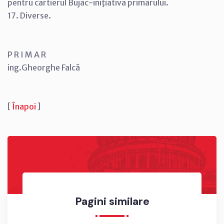
pentru cartierul Bujac-iniţiativa primarului.
17. Diverse.
P R I M A R
ing.Gheorghe Falcă
[
Înapoi
]
Pagini similare