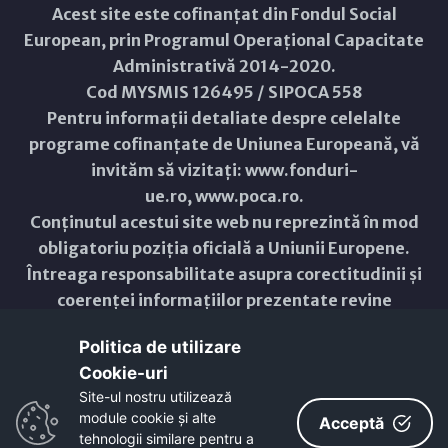
Acest site este cofinanțat din Fondul Social
European, prin Programul Operațional Capacitate
Administrativă 2014-2020.
Cod MYSMIS 126495 / SIPOCA 558
Pentru informații detaliate despre celelalte
programe cofinanțate de Uniunea Europeană, vă
invităm să vizitați:
www.fonduri-
ue.ro
,
www.poca.ro
.
Conținutul acestui site web nu reprezintă în mod
obligatoriu poziția oficială a Uniunii Europene.
Întreaga responsabilitate asupra corectitudinii și
coerenței informațiilor prezentate revine
inițiatorilor site-ului web.
Politica de utilizare
Cookie-uri‎
Copyright © 2021 - 2026 -
Primăria Municipiului ARAD
Site-ul nostru utilizează
module cookie și alte
ResponsiveVoice
used under
Acceptă
Non-Commercial License
tehnologii similare pentru a