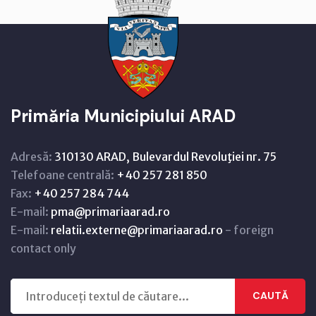
Primăria Municipiului ARAD
Adresă:
310130 ARAD, Bulevardul Revoluţiei nr. 75
Telefoane centrală:
+40 257 281 850
Fax:
+40 257 284 744
E-mail:
pma@primariaarad.ro
E-mail:
relatii.externe@primariaarad.ro
- foreign
contact only
CAUTĂ