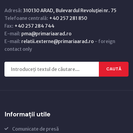
Adresă:
310130 ARAD, Bulevardul Revoluţiei nr. 75
Telefoane centrală:
+40 257 281 850
Fax:
+40 257 284 744
E-mail:
pma@primariaarad.ro
E-mail:
relatii.externe@primariaarad.ro
- foreign
contact only
CAUTĂ
Informații utile
Comunicate de presă