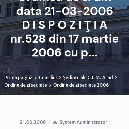
data 21-03-2006
D I S P O Z I Ţ I A
nr.528 din 17 martie
2006 cu p...
Prima pagină
Consiliul
Ședințe ale C.L.M. Arad
Ordine de zi ședinte
Ordine de zi ședinte 2006
21.03.2006
System Administrator