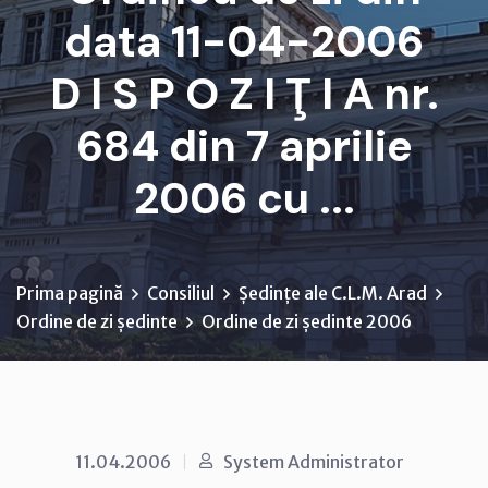
data 11-04-2006
D I S P O Z I Ţ I A nr.
684 din 7 aprilie
2006 cu ...
Prima pagină
Consiliul
Ședințe ale C.L.M. Arad
Ordine de zi ședinte
Ordine de zi ședinte 2006
11.04.2006
System Administrator