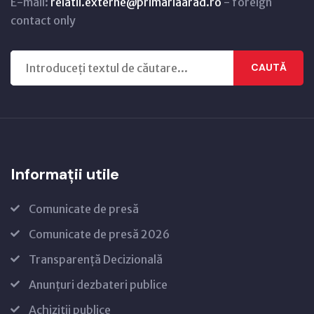
E-mail:
relatii.externe@primariaarad.ro
- foreign
contact only
CAUTĂ
Informații utile
Comunicate de presă
Comunicate de presă 2026
Transparență Decizională
Anunțuri dezbateri publice
Achiziții publice