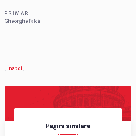
P R I M A R
Gheorghe Falcă
[
Înapoi
]
Pagini similare