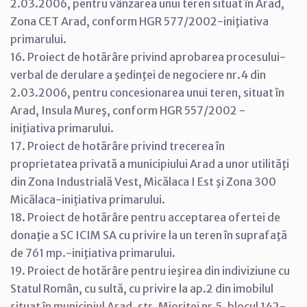
2.03.2006, pentru vânzarea unui teren situat în Arad,
Zona CET Arad, conform HGR 577/2002-iniţiativa
primarului.
16. Proiect de hotărâre privind aprobarea procesului-
verbal de derulare a şedinţei de negociere nr.4 din
2.03.2006, pentru concesionarea unui teren, situat în
Arad, Insula Mureş, conform HGR 557/2002 -
iniţiativa primarului.
17. Proiect de hotărâre privind trecerea în
proprietatea privată a municipiului Arad a unor utilităţi
din Zona Industrială Vest, Micălaca I Est şi Zona 300
Micălaca-iniţiativa primarului.
18. Proiect de hotărâre pentru acceptarea ofertei de
donaţie a SC ICIM SA cu privire la un teren în suprafaţă
de 761 mp.-iniţiativa primarului.
19. Proiect de hotărâre pentru ieşirea din indiviziune cu
Statul Român, cu sultă, cu privire la ap.2 din imobilul
situat în municipiul Arad, str. Mioriţei nr.5, blocul 142-