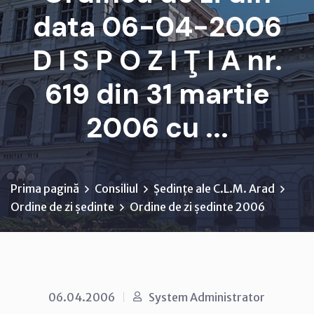
data 06-04-2006
D I S P O Z I Ţ I A nr.
619 din 31 martie
2006 cu ...
Prima pagină
Consiliul
Ședințe ale C.L.M. Arad
Ordine de zi ședinte
Ordine de zi ședinte 2006
06.04.2006
System Administrator