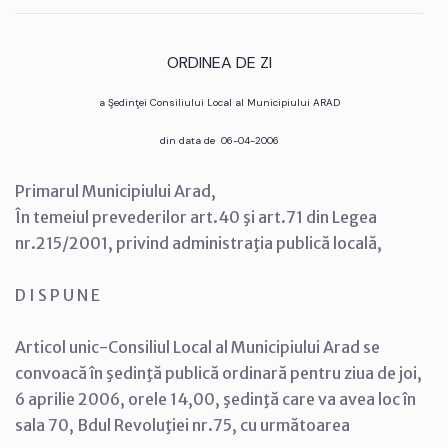
ORDINEA DE ZI
a Şedinţei Consiliului Local al Municipiului ARAD
din data de 06-04-2006
Primarul Municipiului Arad,
În temeiul prevederilor art.40 şi art.71 din Legea
nr.215/2001, privind administraţia publică locală,
D I S P U N E
Articol unic-Consiliul Local al Municipiului Arad se
convoacă în şedinţă publică ordinară pentru ziua de joi,
6 aprilie 2006, orele 14,00, şedinţă care va avea loc în
sala 70, Bdul Revoluţiei nr.75, cu următoarea