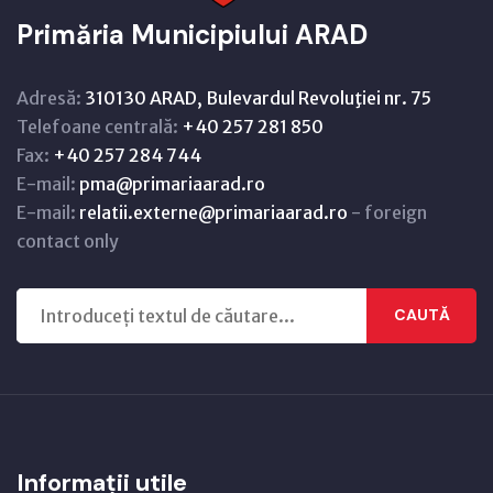
Primăria Municipiului ARAD
Adresă:
310130 ARAD, Bulevardul Revoluţiei nr. 75
Telefoane centrală:
+40 257 281 850
Fax:
+40 257 284 744
E-mail:
pma@primariaarad.ro
E-mail:
relatii.externe@primariaarad.ro
- foreign
contact only
CAUTĂ
Informații utile