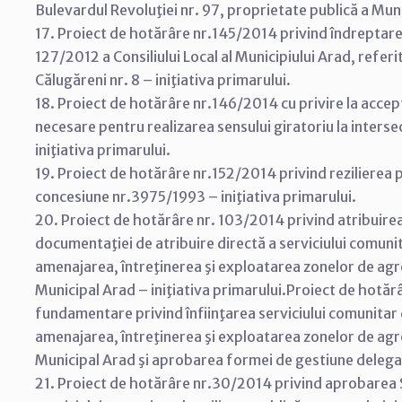
Bulevardul Revoluţiei nr. 97, proprietate publică a Munic
17. Proiect de hotărâre nr.145/2014 privind îndreptarea e
127/2012 a Consiliului Local al Municipiului Arad, referit
Călugăreni nr. 8 – iniţiativa primarului.
18. Proiect de hotărâre nr.146/2014 cu privire la accep
necesare pentru realizarea sensului giratoriu la inters
iniţiativa primarului.
19. Proiect de hotărâre nr.152/2014 privind rezilierea p
concesiune nr.3975/1993 – iniţiativa primarului.
20. Proiect de hotărâre nr. 103/2014 privind atribuire
documentaţiei de atribuire directă a serviciului comunit
amenajarea, întreţinerea şi exploatarea zonelor de ag
Municipal Arad – iniţiativa primarului.Proiect de hotă
fundamentare privind înfiinţarea serviciului comunitar 
amenajarea, întreţinerea şi exploatarea zonelor de ag
Municipal Arad şi aprobarea formei de gestiune delegat
21. Proiect de hotărâre nr.30/2014 privind aprobarea S