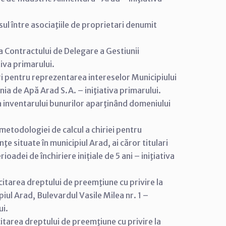
ul între asociaţiile de proprietari denumit
 Contractului de Delegare a Gestiunii
tiva primarului.
i pentru reprezentarea intereselor Municipiului
ia de Apă Arad S.A. – iniţiativa primarului.
 inventarului bunurilor aparţinând domeniului
etodologiei de calcul a chiriei pentru
ţe situate în municipiul Arad, ai căror titulari
oadei de închiriere inițiale de 5 ani – iniţiativa
itarea dreptului de preemţiune cu privire la
piul Arad, Bulevardul Vasile Milea nr. 1 –
ui.
itarea dreptului de preemţiune cu privire la