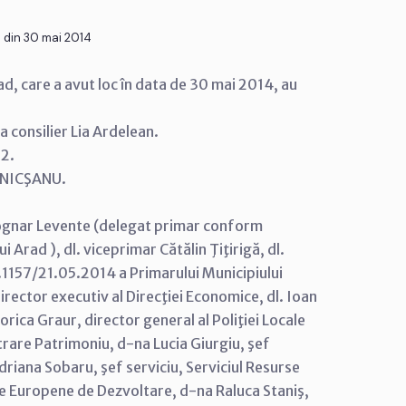
 din 30 mai 2014
rad, care a avut loc în data de 30 mai 2014, au
 consilier Lia Ardelean.
32.
a NICŞANU.
 Bognar Levente (delegat primar conform
Arad ), dl. viceprimar Cătălin Ţiţirigă, dl.
.1157/21.05.2014 a Primarului Municipiului
rector executiv al Direcţiei Economice, dl. Ioan
orica Graur, director general al Poliţiei Locale
trare Patrimoniu, d-na Lucia Giurgiu, şef
Adriana Sobaru, şef serviciu, Serviciul Resurse
e Europene de Dezvoltare, d-na Raluca Staniş,