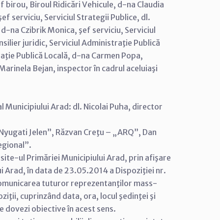
şef birou, Biroul Ridicări Vehicule, d-na Claudia
ef serviciu, Serviciul Strategii Publice, dl.
 d-na Czibrik Monica, şef serviciu, Serviciul
ilier juridic, Serviciul Administraţie Publică
traţie Publică Locală, d-na Carmen Popa,
 Marinela Bejan, inspector în cadrul aceluiaşi
l Municipiului Arad: dl. Nicolai Puha, director
„Nyugati Jelen”, Răzvan Creţu – „ARQ”, Dan
egional”.
 site-ul Primăriei Municipiului Arad, prin afişare
ui Arad, în data de 23.05.2014 a Dispoziţiei nr.
comunicarea tuturor reprezentanţilor mass-
iţii, cuprinzând data, ora, locul şedinţei şi
e dovezi obiective în acest sens.