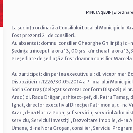
MINUTA ŞEDINŢEI ordinare
La şedinţa ordinară a Consiliului Local al Municipiului A
fost prezenţi 21 de consilieri.
Au absentat: domnul consilier Gheorghe Ghilinţă şi d-na
Şedinţa a început la ora 13, 00 şi s-a încheiat la ora 13,
Preşedinte de şedinţă a fost doamna consilier Marcel
Au participat: din partea executivului: dl. viceprimar
Dispoziţiei nr.1226/30.05.2014 a Primarului Municipiului 
Sorin Contraş (delegat secretar conform Dispoziţiei nr
Arad) dl. Radu Drăgan, arhitect-şef, dl. Petru Tamaş, di
Ignat, director executiv al Direcţiei Patrimoniu, d-na Vi
Arad, d-na Florica Popa, şef serviciu, Serviciul Adminis
serviciu, Serviciul Investiţii, Dezvoltare Imobile, d-ra 
Umane, d-na Nora Groşan, consilier, Serviciul Program