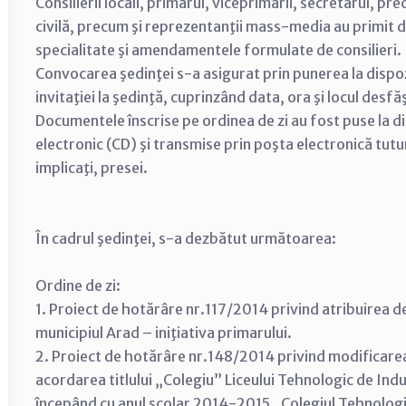
Consilierii locali, primarul, viceprimarii, secretarul, pr
civilă, precum şi reprezentanţii mass-media au primit 
specialitate şi amendamentele formulate de consilieri.
Convocarea şedinţei s-a asigurat prin punerea la dispozi
invitaţiei la şedinţă, cuprinzând data, ora şi locul desfă
Documentele înscrise pe ordinea de zi au fost puse la d
electronic (CD) şi transmise prin poşta electronică tuturo
implicaţi, presei.
În cadrul şedinţei, s-a dezbătut următoarea:
Ordine de zi:
1. Proiect de hotărâre nr.117/2014 privind atribuirea de
municipiul Arad – iniţiativa primarului.
2. Proiect de hotărâre nr.148/2014 privind modificarea 
acordarea titlului „Colegiu” Liceului Tehnologic de Ind
începând cu anul şcolar 2014-2015 „Colegiul Tehnologic