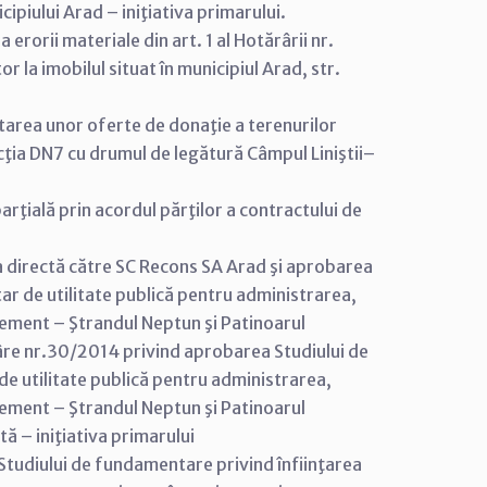
ipiului Arad – iniţiativa primarului.
rorii materiale din art. 1 al Hotărârii nr.
or la imobilul situat în municipiul Arad, str.
tarea unor oferte de donaţie a terenurilor
ecţia DN7 cu drumul de legătură Câmpul Liniştii–
arţială prin acordul părţilor a contractului de
a directă către SC Recons SA Arad şi aprobarea
ar de utilitate publică pentru administrarea,
rement – Ştrandul Neptun şi Patinoarul
râre nr.30/2014 privind aprobarea Studiului de
de utilitate publică pentru administrarea,
rement – Ştrandul Neptun şi Patinoarul
ă – iniţiativa primarului
tudiului de fundamentare privind înfiinţarea