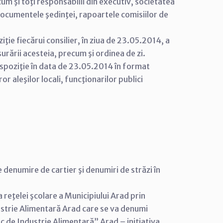
ecum şi toţi responsabilii din executiv, societatea
documentele şedinţei, rapoartele comisiilor de
ţie fiecărui consilier, în ziua de 23.05.2014, a
şurării acesteia, precum şi ordinea de zi.
ispoziţie în data de 23.05.2014 în format
r aleşilor locali, funcţionarilor publici
 denumire de cartier şi denumiri de străzi în
reţelei şcolare a Municipiului Arad prin
ustrie Alimentară Arad care se va denumi
 de Industrie Alimentară” Arad – iniţiativa