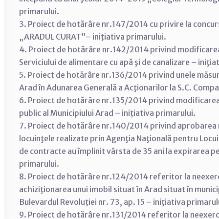
primarului.
3. Proiect de hotărâre nr.147/2014 cu privire la concurs
„ARADUL CURAT”– iniţiativa primarului.
4. Proiect de hotărâre nr.142/2014 privind modificarea
Serviciului de alimentare cu apă şi de canalizare – iniţia
5. Proiect de hotărâre nr.136/2014 privind unele măsur
Arad în Adunarea Generală a Acţionarilor la S.C. Compan
6. Proiect de hotărâre nr.135/2014 privind modificarea
public al Municipiului Arad – iniţiativa primarului.
7. Proiect de hotărâre nr.140/2014 privind aprobarea m
locuinţele realizate prin Agenţia Naţională pentru Locuin
de contracte au împlinit vârsta de 35 ani la expirarea peri
primarului.
8. Proiect de hotărâre nr.124/2014 referitor la neexerc
achiziţionarea unui imobil situat în Arad situat în munici
Bulevardul Revoluţiei nr. 73, ap. 15 – iniţiativa primarul
9. Proiect de hotărâre nr.131/2014 referitor la neexerc