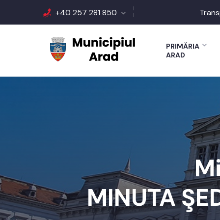
+40 257 281 850
Trans
PRIMĂRIA
ARAD
M
MINUTA ŞED