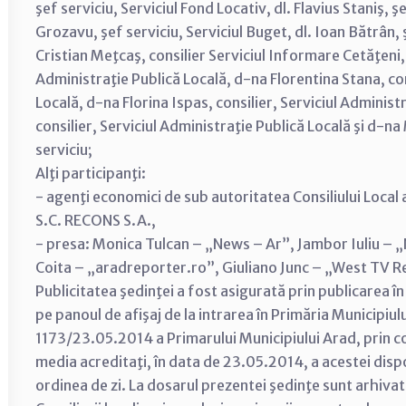
şef serviciu, Serviciul Fond Locativ, dl. Flavius Staniş, 
Grozavu, şef serviciu, Serviciul Buget, dl. Ioan Bătrân, ş
Cristian Meţcaş, consilier Serviciul Informare Cetăţeni,
Administraţie Publică Locală, d-na Florentina Stana, cons
Locală, d-na Florina Ispas, consilier, Serviciul Adminis
consilier, Serviciul Administraţie Publică Locală şi d-na
serviciu;
Alţi participanţi:
- agenţi economici de sub autoritatea Consiliului Local a
S.C. RECONS S.A.,
- presa: Monica Tulcan – „News – Ar”, Jambor Iuliu – 
Coita – „aradreporter.ro”, Giuliano Junc – „West TV R
Publicitatea şedinţei a fost asigurată prin publicarea în
pe panoul de afişaj de la intrarea în Primăria Municipiul
1173/23.05.2014 a Primarului Municipiului Arad, prin 
media acreditaţi, în data de 23.05.2014, a acestei dispoz
ordinea de zi. La dosarul prezentei şedinţe sunt arhivat