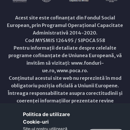
Acest site este cofinanțat din Fondul Social
European, prin Programul Operațional Capacitate
Administrativă 2014-2020.
Cod MYSMIS 126495 / SIPOCA 558
Pentru informații detaliate despre celelalte
programe cofinanțate de Uniunea Europeană, vă
invităm să vizitați:
www.fonduri-
ue.ro
,
www.poca.ro
.
Conținutul acestui site web nu reprezintă în mod
obligatoriu poziția oficială a Uniunii Europene.
Întreaga responsabilitate asupra corectitudinii și
coerenței informațiilor prezentate revine
inițiatorilor site-ului web.
Politica de utilizare
Cookie-uri‎
Copyright © 2021 - 2026 -
Primăria Municipiului ARAD
Site-ul nostru utilizează