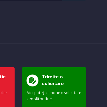
tie
Trimite o
solicitare
ptie
Aici puteți depune o solicitare
simplă online.