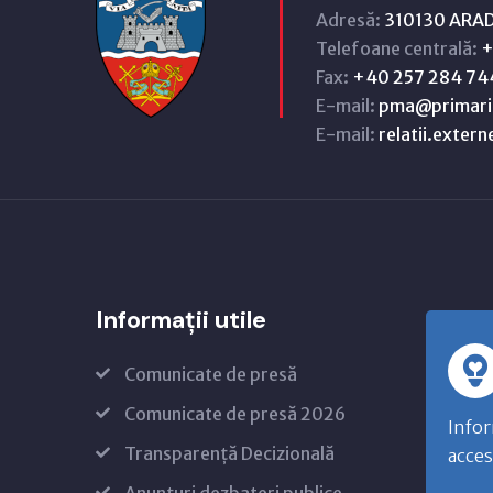
Adresă:
310130 ARAD,
Telefoane centrală:
+
Fax:
+40 257 284 74
E-mail:
pma@primari
E-mail:
relatii.exter
Informații utile
Comunicate de presă
Comunicate de presă 2026
Infor
Transparență Decizională
acces