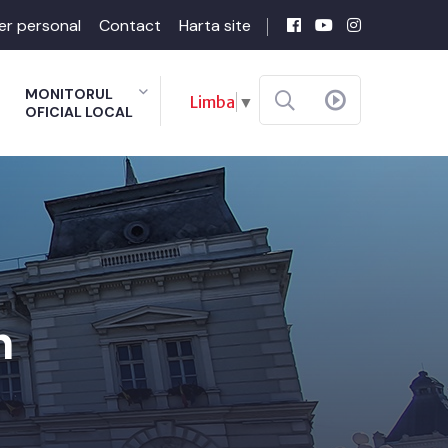
er personal
Contact
Harta site
MONITORUL
Limba
▼
OFICIAL LOCAL
n