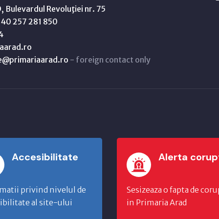
 Bulevardul Revoluţiei nr. 75
40 257 281 850
4
aarad.ro
ne@primariaarad.ro
- foreign contact only
Accesibilitate
Alerta corup
matii privind nivelul de
Sesizeaza o fapta de coru
ibilitate al site-ului
in Primaria Arad