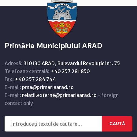
Primăria Municipiului ARAD
Adresă:
310130 ARAD, Bulevardul Revoluţiei nr. 75
Telefoane centrală:
+40 257 281 850
Fax:
+40 257 284 744
E-mail:
pma@primariaarad.ro
E-mail:
relatii.externe@primariaarad.ro
- foreign
contact only
CAUTĂ