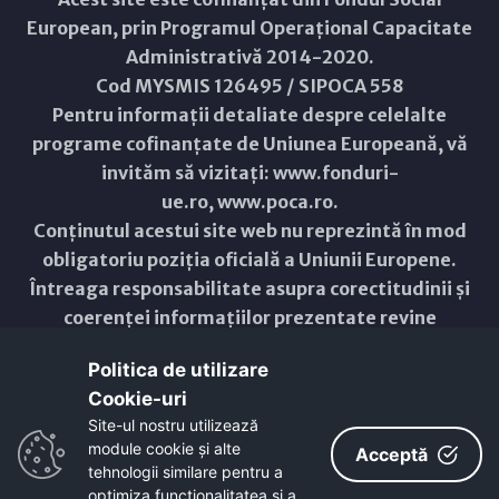
European, prin Programul Operațional Capacitate
Administrativă 2014-2020.
Cod MYSMIS 126495 / SIPOCA 558
Pentru informații detaliate despre celelalte
programe cofinanțate de Uniunea Europeană, vă
invităm să vizitați:
www.fonduri-
ue.ro
,
www.poca.ro
.
Conținutul acestui site web nu reprezintă în mod
obligatoriu poziția oficială a Uniunii Europene.
Întreaga responsabilitate asupra corectitudinii și
coerenței informațiilor prezentate revine
inițiatorilor site-ului web.
Politica de utilizare
Cookie-uri‎
Copyright © 2021 - 2026 -
Primăria Municipiului ARAD
Site-ul nostru utilizează
module cookie și alte
ResponsiveVoice
used under
Acceptă
Non-Commercial License
tehnologii similare pentru a
optimiza funcţionalitatea si a