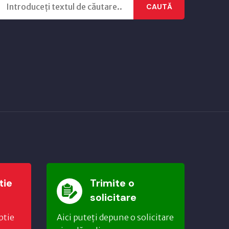
CAUTĂ
tie
Trimite o
solicitare
ptie
Aici puteți depune o solicitare