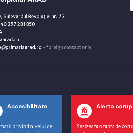
 Bulevardul Revoluţiei nr. 75
40 257 281 850
4
aarad.ro
ne@primariaarad.ro
- foreign contact only
Accesibilitate
Alerta corup
matii privind nivelul de
Sesizeaza o fapta de coru