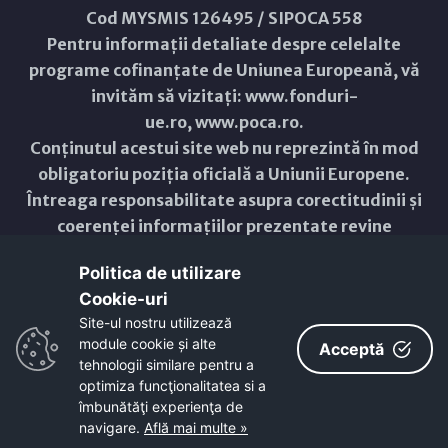
Cod MYSMIS 126495 / SIPOCA 558
Pentru informații detaliate despre celelalte
programe cofinanțate de Uniunea Europeană, vă
invităm să vizitați:
www.fonduri-
ue.ro
,
www.poca.ro
.
Conținutul acestui site web nu reprezintă în mod
obligatoriu poziția oficială a Uniunii Europene.
Întreaga responsabilitate asupra corectitudinii și
coerenței informațiilor prezentate revine
inițiatorilor site-ului web.
Politica de utilizare
Cookie-uri‎
Copyright © 2021 - 2026 -
Primăria Municipiului ARAD
Site-ul nostru utilizează
module cookie și alte
ResponsiveVoice
used under
Acceptă
Non-Commercial License
tehnologii similare pentru a
optimiza funcţionalitatea si a
îmbunătăţi experienţa de
navigare.
Află mai multe »