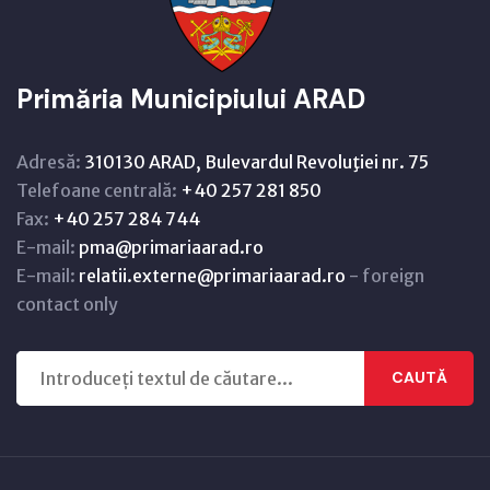
Primăria Municipiului ARAD
Adresă:
310130 ARAD, Bulevardul Revoluţiei nr. 75
Telefoane centrală:
+40 257 281 850
Fax:
+40 257 284 744
E-mail:
pma@primariaarad.ro
E-mail:
relatii.externe@primariaarad.ro
- foreign
contact only
CAUTĂ