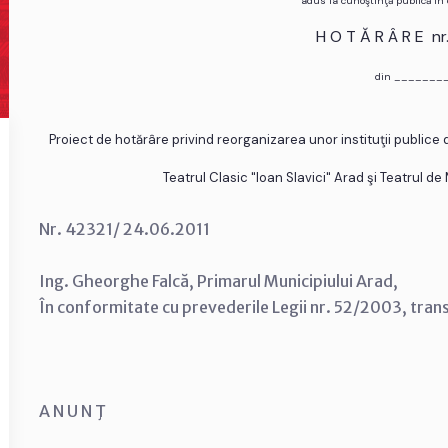
adus la cunoştinţă publică în
H O T Ă R Â R E n
din _______
Proiect de hotărâre privind reorganizarea unor instituţii publice 
Teatrul Clasic "Ioan Slavici" Arad şi Teatrul de
Nr. 42321/ 24.06.2011
Ing. Gheorghe Falcă, Primarul Municipiului Arad,
În conformitate cu prevederile Legii nr. 52/2003, tran
A N U N Ţ