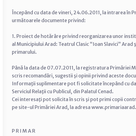
Începând cu data de vineri, 24.06.2011, la intrarea în P
următoarele documente privind:
1. Proiect de hotărâre privind reorganizarea unor institu
al Municipiului Arad: Teatrul Clasic “Ioan Slavici” Arad 
primarului.
Până la data de 07.07.2011, la registratura Primăriei Mu
scris recomandări, sugestii şi opinii privind aceste do
Informaţii suplimentare pot fi solicitate începând cu d
Serviciul Relaţii cu Publicul, din Palatul Cenad.
Cei interesaţi pot solicita în scris şi pot primi copii con
pe site-ul Primăriei Arad, la adresa www.primariaarad
P R I M A R