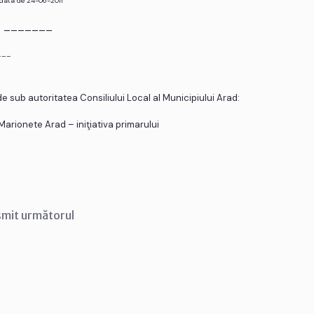
 data de 24-06-2011
r. _______
___
de sub autoritatea Consiliului Local al Municipiului Arad:
 Marionete Arad – iniţiativa primarului
smit următorul