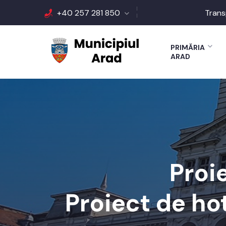
+40 257 281 850
Trans
PRIMĂRIA
ARAD
Proi
Proiect de ho