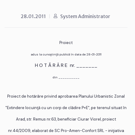
28.01.2011
System Administrator
Proiect
adus la cunoştinţă publică în data de 28-01-2011
H O T Ă R Â R E nr. _______
din __________
Proiect de hotărâre privind aprobarea Planului Urbanistic Zonal
"Extindere locuinţă cu un corp de clădire P+E", pe terenul situat în
Arad, str. Remus nr.63, beneficiar Ciurar Viorel, proiect
nr.44/2009, elaborat de SC Pro-Amen-Confort SRL - iniţiativa