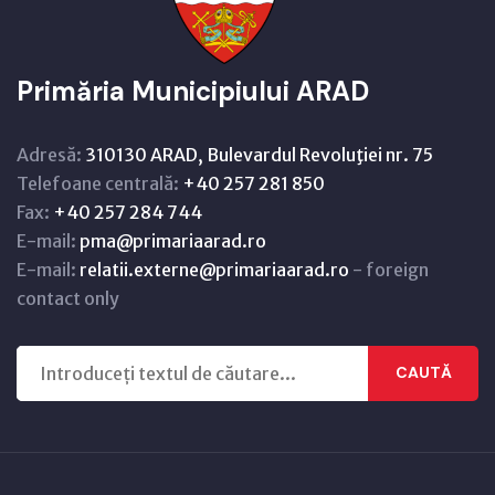
Primăria Municipiului ARAD
Adresă:
310130 ARAD, Bulevardul Revoluţiei nr. 75
Telefoane centrală:
+40 257 281 850
Fax:
+40 257 284 744
E-mail:
pma@primariaarad.ro
E-mail:
relatii.externe@primariaarad.ro
- foreign
contact only
CAUTĂ