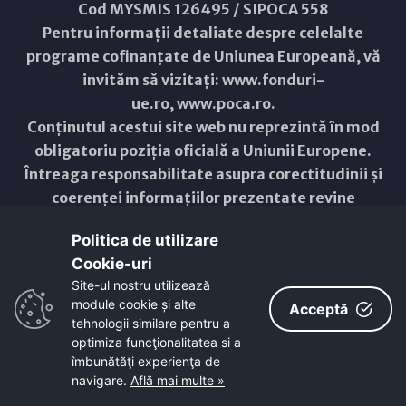
Cod MYSMIS 126495 / SIPOCA 558
Pentru informații detaliate despre celelalte
programe cofinanțate de Uniunea Europeană, vă
invităm să vizitați:
www.fonduri-
ue.ro
,
www.poca.ro
.
Conținutul acestui site web nu reprezintă în mod
obligatoriu poziția oficială a Uniunii Europene.
Întreaga responsabilitate asupra corectitudinii și
coerenței informațiilor prezentate revine
inițiatorilor site-ului web.
Politica de utilizare
Cookie-uri‎
Copyright © 2021 - 2026 -
Primăria Municipiului ARAD
Site-ul nostru utilizează
module cookie și alte
ResponsiveVoice
used under
Acceptă
Non-Commercial License
tehnologii similare pentru a
optimiza funcţionalitatea si a
îmbunătăţi experienţa de
navigare.
Află mai multe »