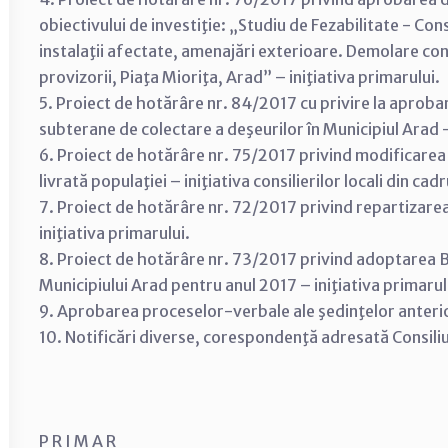
obiectivului de investiţie: „Studiu de Fezabilitate - Co
instalaţii afectate, amenajări exterioare. Demolare con
provizorii, Piaţa Mioriţa, Arad” – iniţiativa primarului.
5. Proiect de hotărâre nr. 84/2017 cu privire la aproba
subterane de colectare a deşeurilor în Municipiul Arad –
6. Proiect de hotărâre nr. 75/2017 privind modificarea
livrată populaţiei – iniţiativa consilierilor locali din c
7. Proiect de hotărâre nr. 72/2017 privind repartizarea
iniţiativa primarului.
8. Proiect de hotărâre nr. 73/2017 privind adoptarea Bug
Municipiului Arad pentru anul 2017 – iniţiativa primarul
9. Aprobarea proceselor-verbale ale şedinţelor anterioar
10. Notificări diverse, corespondenţă adresată Consiliu
P R I M A R