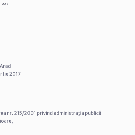
3-2017
i Arad
artie 2017
Legea nr. 215/2001 privind administraţia publică
rioare,