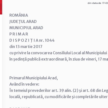
din data de 17-0
ROMÂNIA
JUDEŢUL ARAD
MUNICIPIUL ARAD
P R I M A R
D I S P O Z I Ţ I A nr. 1044
din 13 martie 2017
cu privire la convocarea Consiliului Local al Municipiulu
în şedinţă publică extraordinară, în ziua de vineri, 17 m
Primarul Municipiului Arad,
Având în vedere:
În temeiul prevederilor art. 39 alin. (2) şi art. 68 din 
locală, republicată, cu modificările şi completările ulte