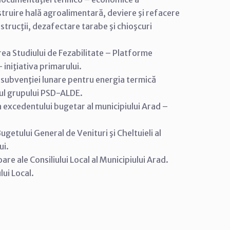
nstruire hală agroalimentară, deviere şi refacere
strucţii, dezafectare tarabe şi chioşcuri
rea Studiului de Fezabilitate – Platforme
 iniţiativa primarului.
 subvenţiei lunare pentru energia termică
adrul grupului PSD-ALDE.
 excedentului bugetar al municipiului Arad –
etului General de Venituri şi Cheltuieli al
ui.
e ale Consiliului Local al Municipiului Arad.
lui Local.