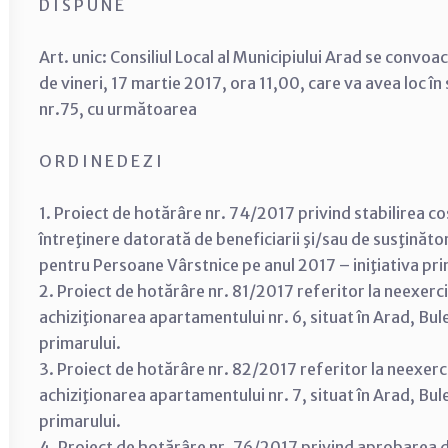
D I S P U N E
Art. unic: Consiliul Local al Municipiului Arad se convoa
de vineri, 17 martie 2017, ora 11,00, care va avea loc î
nr.75, cu următoarea
O R D I N E D E Z I
1. Proiect de hotărâre nr. 74/2017 privind stabilirea cos
întreţinere datorată de beneficiarii şi/sau de susţinători
pentru Persoane Vârstnice pe anul 2017 – iniţiativa pri
2. Proiect de hotărâre nr. 81/2017 referitor la neexerci
achiziţionarea apartamentului nr. 6, situat în Arad, Bulev
primarului.
3. Proiect de hotărâre nr. 82/2017 referitor la neexerc
achiziţionarea apartamentului nr. 7, situat în Arad, Bulev
primarului.
4. Proiect de hotărâre nr. 76/2017 privind aprobarea