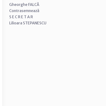
Gheorghe FALCĂ
Contrasemnează
S E C R E T A R
Lilioara STEPANESCU