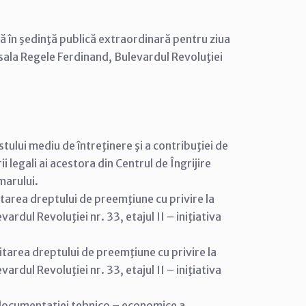
că în şedinţă publică extraordinară pentru ziua
n sala Regele Ferdinand, Bulevardul Revoluţiei
tului mediu de întreţinere şi a contribuţiei de
i legali ai acestora din Centrul de Îngrijire
marului.
tarea dreptului de preemţiune cu privire la
ardul Revoluţiei nr. 33, etajul II – iniţiativa
itarea dreptului de preemţiune cu privire la
ardul Revoluţiei nr. 33, etajul II – iniţiativa
 documentaţiei tehnico – economice a