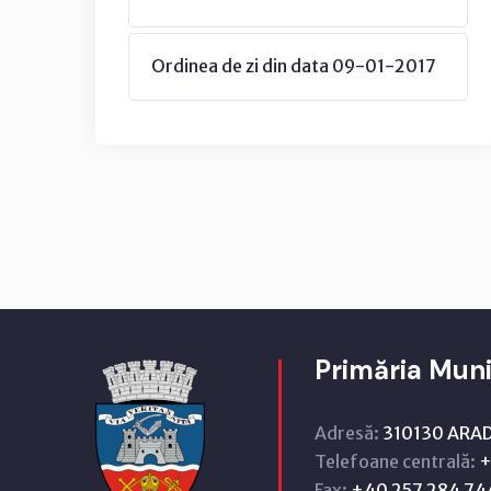
Ordinea de zi din data 09-01-2017
Primăria Muni
Adresă:
310130 ARAD,
Telefoane centrală:
+
Fax:
+40 257 284 74