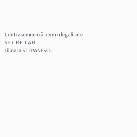
Contrasemnează pentru legalitate
S E C R E T A R
Lilioara STEPANESCU