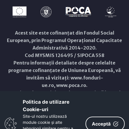
Acest site este cofinanțat din Fondul Social
European, prin Programul Operațional Capacitate
Administrativă 2014-2020.
Cod MYSMIS 126495 / SIPOCA 558
Pentru informații detaliate despre celelalte
programe cofinanțate de Uniunea Europeană, vă
invităm să vizitați:
www.fonduri-
ue.ro
,
www.poca.ro
.
Conținutul acestui site web nu reprezintă în mod
obligatoriu poziția oficială a Uniunii Europene.
Politica de utilizare
Întreaga responsabilitate asupra corectitudinii și
Cookie-uri‎
coerenței informațiilor prezentate revine
Site-ul nostru utilizează
module cookie și alte
inițiatorilor site-ului web.
Acceptă
tehnologii similare pentru a