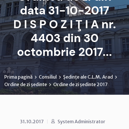
data 31-10-2017
D I S P O Z I Ţ I A nr.
4403 din 30
octombrie 2017...
Prima pagină
Consiliul
Ședințe ale C.L.M. Arad
Ordine de zi ședinte
Ordine de zi ședinte 2017
31.10.2017
System Administrator