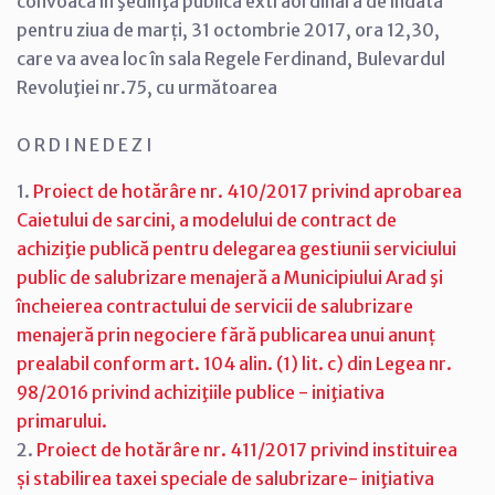
convoacă în şedinţă publică extraordinară de îndată
pentru ziua de marți, 31 octombrie 2017, ora 12,30,
care va avea loc în sala Regele Ferdinand, Bulevardul
Revoluţiei nr.75, cu următoarea
O R D I N E D E Z I
1.
Proiect de hotărâre nr. 410/2017 privind aprobarea
Caietului de sarcini, a modelului de contract de
achiziţie publică pentru delegarea gestiunii serviciului
public de salubrizare menajeră a Municipiului Arad şi
încheierea contractului de servicii de salubrizare
menajeră prin negociere fără publicarea unui anunț
prealabil conform art. 104 alin. (1) lit. c) din Legea nr.
98/2016 privind achiziţiile publice - iniţiativa
primarului.
2.
Proiect de hotărâre nr. 411/2017 privind instituirea
și stabilirea taxei speciale de salubrizare- iniţiativa