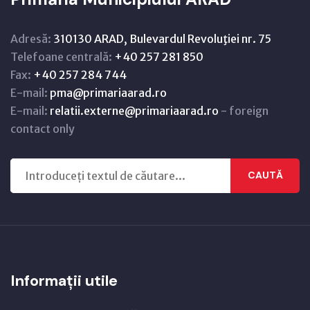
Adresă:
310130 ARAD, Bulevardul Revoluţiei nr. 75
Telefoane centrală:
+40 257 281 850
Fax:
+40 257 284 744
E-mail:
pma@primariaarad.ro
E-mail:
relatii.externe@primariaarad.ro
- foreign
contact only
CAUTĂ
Informații utile