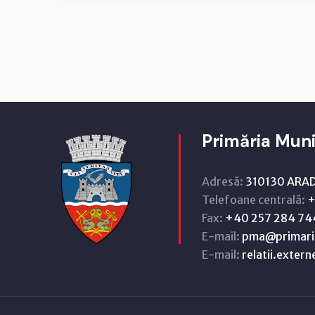
Primăria Muni
Adresă:
310130 ARAD,
Telefoane centrală:
+
Fax:
+40 257 284 74
E-mail:
pma@primari
E-mail:
relatii.exter