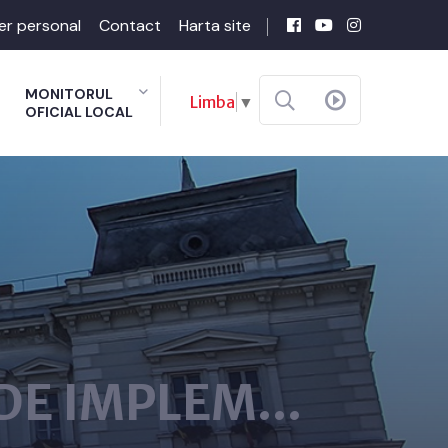
er personal
Contact
Harta site
MONITORUL
Limba
▼
OFICIAL LOCAL
 DE IMPLEM...