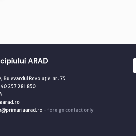
cipiului ARAD
 Bulevardul Revoluţiei nr. 75
40 257 281 850
4
aarad.ro
ne@primariaarad.ro
- foreign contact only