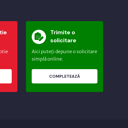
tie
Trimite o
solicitare
ptie
Aici puteți depune o solicitare
simplă online.
COMPLETEAZĂ