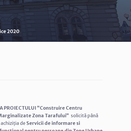
lice 2020
A PROIECTULUI ”Construire Centru
Marginalizate Zona Tarafului”
solicită până
achiziția de
Servicii de informare si
tifunctional pentru persoane din Zone Urbane