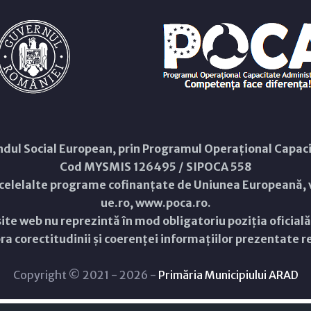
Fondul Social European, prin Programul Operațional Capa
Cod MYSMIS 126495 / SIPOCA 558
 celelalte programe cofinanțate de Uniunea Europeană, v
ue.ro
,
www.poca.ro
.
ite web nu reprezintă în mod obligatoriu poziția oficial
a corectitudinii și coerenței informațiilor prezentate rev
Copyright © 2021 - 2026 -
Primăria Municipiului ARAD