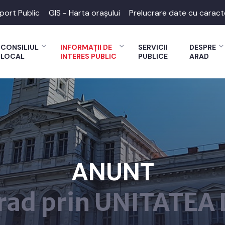
port Public
GIS - Harta orașului
Prelucrare date cu caract
CONSILIUL
INFORMAȚII DE
SERVICII
DESPRE
LOCAL
INTERES PUBLIC
PUBLICE
ARAD
ANUNT
rad prin UNITATEA