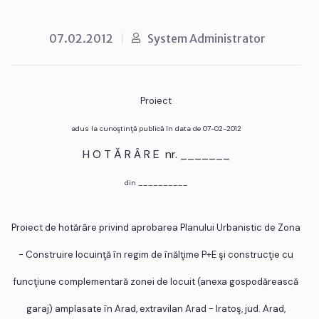
07.02.2012
System Administrator
Proiect
adus la cunoştinţă publică în data de 07-02-2012
H O T Ă R Â R E nr. _______
din __________
Proiect de hotărâre privind aprobarea Planului Urbanistic de Zona
- Construire locuinţă în regim de înălţime P+E şi construcţie cu
funcţiune complementară zonei de locuit (anexa gospodărească
garaj) amplasate în Arad, extravilan Arad - Iratoş, jud. Arad,