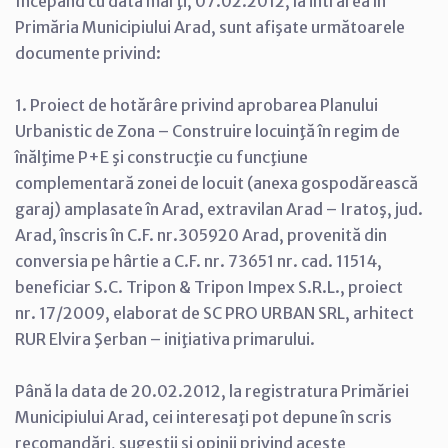
Începând cu data marţi, 07.02.2012, la intrarea în
Primăria Municipiului Arad, sunt afişate următoarele
documente privind:
1. Proiect de hotărâre privind aprobarea Planului
Urbanistic de Zona – Construire locuinţă în regim de
înălţime P+E şi construcţie cu funcţiune
complementară zonei de locuit (anexa gospodărească
garaj) amplasate în Arad, extravilan Arad – Iratoş, jud.
Arad, înscris în C.F. nr.305920 Arad, provenită din
conversia pe hârtie a C.F. nr. 73651 nr. cad. 11514,
beneficiar S.C. Tripon & Tripon Impex S.R.L., proiect
nr. 17/2009, elaborat de SC PRO URBAN SRL, arhitect
RUR Elvira Şerban – iniţiativa primarului.
Până la data de 20.02.2012, la registratura Primăriei
Municipiului Arad, cei interesaţi pot depune în scris
recomandări, sugestii şi opinii privind aceste