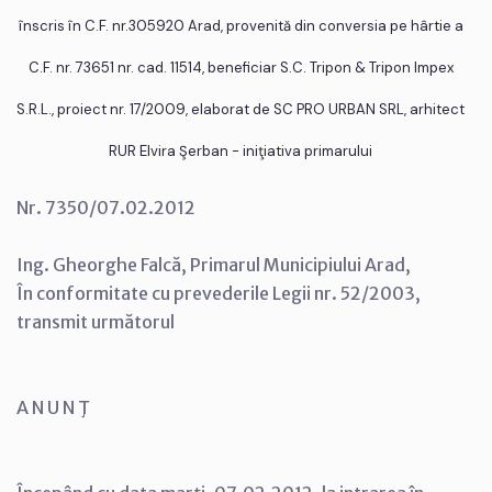
înscris în C.F. nr.305920 Arad, provenită din conversia pe hârtie a
C.F. nr. 73651 nr. cad. 11514, beneficiar S.C. Tripon & Tripon Impex
S.R.L., proiect nr. 17/2009, elaborat de SC PRO URBAN SRL, arhitect
RUR Elvira Şerban - iniţiativa primarului
Nr. 7350/07.02.2012
Ing. Gheorghe Falcă, Primarul Municipiului Arad,
În conformitate cu prevederile Legii nr. 52/2003,
transmit următorul
A N U N Ţ