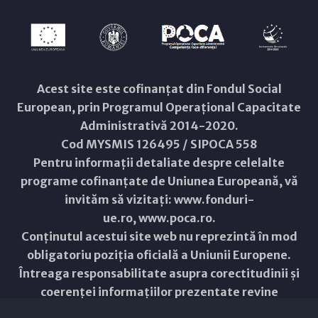
Acest site este cofinanțat din Fondul Social
European, prin Programul Operațional Capacitate
Administrativă 2014-2020.
Cod MYSMIS 126495 / SIPOCA 558
Pentru informații detaliate despre celelalte
programe cofinanțate de Uniunea Europeană, vă
invităm să vizitați:
www.fonduri-
ue.ro
,
www.poca.ro
.
Conținutul acestui site web nu reprezintă în mod
obligatoriu poziția oficială a Uniunii Europene.
Întreaga responsabilitate asupra corectitudinii și
coerenței informațiilor prezentate revine
inițiatorilor site-ului web.