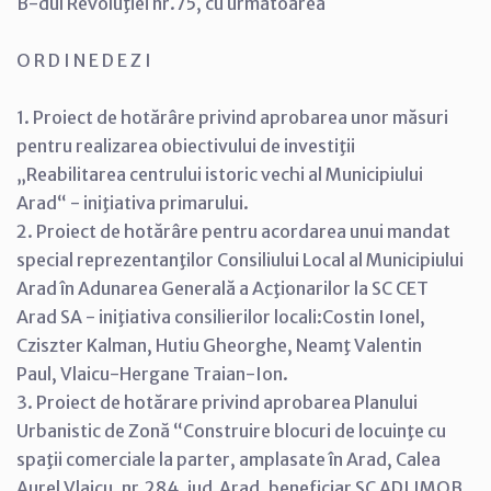
B-dul Revoluţiei nr.75, cu următoarea
O R D I N E D E Z I
1. Proiect de hotărâre privind aprobarea unor măsuri
pentru realizarea obiectivului de investiţii
„Reabilitarea centrului istoric vechi al Municipiului
Arad“ - iniţiativa primarului.
2. Proiect de hotărâre pentru acordarea unui mandat
special reprezentanţilor Consiliului Local al Municipiului
Arad în Adunarea Generală a Acţionarilor la SC CET
Arad SA - iniţiativa consilierilor locali:Costin Ionel,
Cziszter Kalman, Hutiu Gheorghe, Neamţ Valentin
Paul, Vlaicu-Hergane Traian-Ion.
3. Proiect de hotărare privind aprobarea Planului
Urbanistic de Zonă “Construire blocuri de locuinţe cu
spaţii comerciale la parter, amplasate în Arad, Calea
Aurel Vlaicu, nr.284, jud.Arad, beneficiar SC ADI IMOB