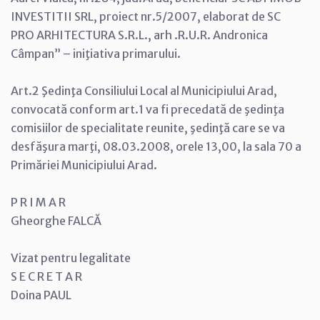
INVESTITII SRL, proiect nr.5/2007, elaborat de SC
PRO ARHITECTURA S.R.L., arh .R.U.R. Andronica
Câmpan” – iniţiativa primarului.
Art.2 Şedinţa Consiliului Local al Municipiului Arad,
convocată conform art.1 va fi precedată de şedinţa
comisiilor de specialitate reunite, şedinţă care se va
desfăşura marţi, 08.03.2008, orele 13,00, la sala 70 a
Primăriei Municipiului Arad.
P R I M A R
Gheorghe FALCĂ
Vizat pentru legalitate
S E C R E T A R
Doina PAUL