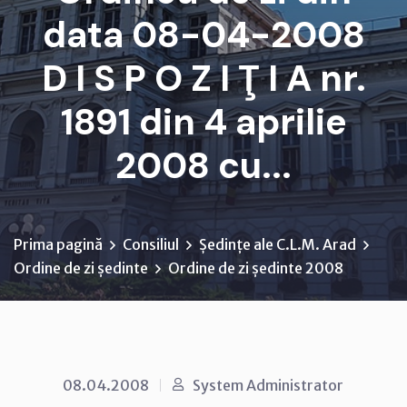
data 08-04-2008
D I S P O Z I Ţ I A nr.
1891 din 4 aprilie
2008 cu...
Prima pagină
Consiliul
Ședințe ale C.L.M. Arad
Ordine de zi ședinte
Ordine de zi ședinte 2008
08.04.2008
System Administrator