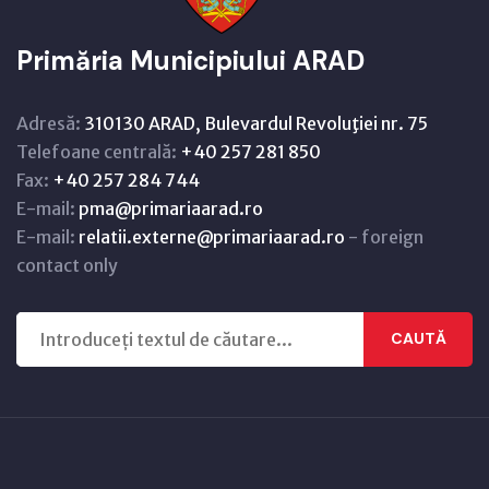
Primăria Municipiului ARAD
Adresă:
310130 ARAD, Bulevardul Revoluţiei nr. 75
Telefoane centrală:
+40 257 281 850
Fax:
+40 257 284 744
E-mail:
pma@primariaarad.ro
E-mail:
relatii.externe@primariaarad.ro
- foreign
contact only
CAUTĂ