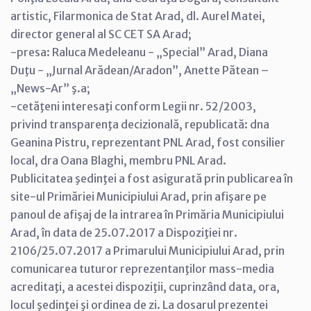
artistic, Filarmonica de Stat Arad, dl. Aurel Matei,
director general al SC CET SA Arad;
-presa: Raluca Medeleanu - „Special” Arad, Diana
Duţu - „Jurnal Arădean/Aradon”, Anette Pătean –
„News-Ar” ş.a;
-cetăţeni interesaţi conform Legii nr. 52/2003,
privind transparenţa decizională, republicată: dna
Geanina Pistru, reprezentant PNL Arad, fost consilier
local, dra Oana Blaghi, membru PNL Arad.
Publicitatea şedinţei a fost asigurată prin publicarea în
site-ul Primăriei Municipiului Arad, prin afişare pe
panoul de afişaj de la intrarea în Primăria Municipiului
Arad, în data de 25.07.2017 a Dispoziţiei nr.
2106/25.07.2017 a Primarului Municipiului Arad, prin
comunicarea tuturor reprezentanţilor mass-media
acreditaţi, a acestei dispoziţii, cuprinzând data, ora,
locul şedinţei şi ordinea de zi. La dosarul prezentei