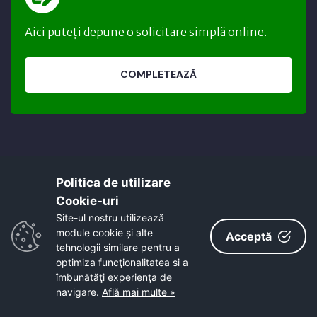
Aici puteți depune o solicitare simplă online.
COMPLETEAZĂ
Politica de utilizare
Cookie-uri‎
Site-ul nostru utilizează
module cookie și alte
Acceptă
tehnologii similare pentru a
Acest site este cofinanțat din Fondul Social
optimiza funcţionalitatea si a
European, prin Programul Operațional Capacitate
îmbunătăţi experienţa de
Administrativă 2014-2020.
navigare.
Află mai multe »
Cod MYSMIS 126495 / SIPOCA 558