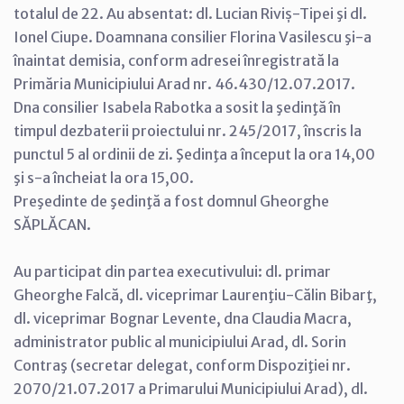
totalul de 22. Au absentat: dl. Lucian Riviș-Tipei şi dl.
Ionel Ciupe. Doamnana consilier Florina Vasilescu şi-a
înaintat demisia, conform adresei înregistrată la
Primăria Municipiului Arad nr. 46.430/12.07.2017.
Dna consilier Isabela Rabotka a sosit la şedinţă în
timpul dezbaterii proiectului nr. 245/2017, înscris la
punctul 5 al ordinii de zi. Şedinţa a început la ora 14,00
şi s-a încheiat la ora 15,00.
Preşedinte de şedinţă a fost domnul Gheorghe
SĂPLĂCAN.
Au participat din partea executivului: dl. primar
Gheorghe Falcă, dl. viceprimar Laurenţiu-Călin Bibarţ,
dl. viceprimar Bognar Levente, dna Claudia Macra,
administrator public al municipiului Arad, dl. Sorin
Contraş (secretar delegat, conform Dispoziţiei nr.
2070/21.07.2017 a Primarului Municipiului Arad), dl.