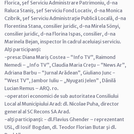
Florica, şef Serviciu Administrare Patrimoniu, d-na
Raluca Staniş, şef Serviciu Fond Locativ, d-na Monica
Czibrik, şef Serviciu Administraţie Publică Locală, d-na
Florentina Stana, consilier juridic, d-na Mirela Sönyi,
consilier juridic, d-na Florina Ispas, consilier, d-na
Marinela Bejan, inspector în cadrul aceluiaşi serviciu.
Alţi participanţi:
-presa: Diana Mariş Costea – “Info TV”, Raimond
Nemedi – „Info TV”, Claudia Maria Creţu – “News Ar”,
Adriana Barbu – “Jurnal Arădean”, Giuliano Junc -
“West TV”, Jambor Iuliu – „Nyugati Jelen” , Dănilă
Lucian Remus – ARQ. ro.
-operatori economici de sub autoritatea Consiliului
Local al Municipiului Arad: dl. Nicolae Puha, director
general al SC Recons SA Arad.
-alţi participanţi: - dl.Flavius Ghender – reprezentant
USL, dl Iosif Bogdan, dl. Teodor Florian Butar şi dl.