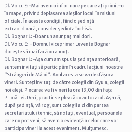
Dl. Voicu E:-Mai avem o informare pe care aţi primit-o
în mape, privind deplasarea aleşilor locali în misiuni
oficiale. În aceste condiţii, fiind o şedinţă
extraordinară, consider şedinţa închisă.
Dl. Bognar L:-Doar un anunţ aş mai dori.
Dl. Voicu E: - Domnul viceprimar Levente Bognar
doreşte să mai facă un anunţ.
Dl. Bognar L:-Aşa cum am spus la şedinţa anterioară,
suntem invitaţi să participăm în cadrul acţiunii noastre
“Strângeri de Mâini”. Anul acesta se va desfăşura
vineri. Sunteţi invitaţi de către colegii din Gyula, colegii
noi aleşi. Plecarea va fi vineri la ora 13,00 din faţa
Primăriei. Deci, practic se pleacă cu autocarul. Aşa că,
după şedinţă, vă rog, sunt colegii aici din partea
secretariatului tehnic, să notaţi, eventual, persoanele
care nu pot veni, să avem o evidenţă a celor care vor
participa vineri la acest eveniment. Mulţumesc.