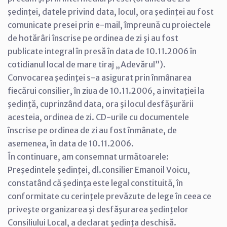
şedinţei, datele privind data, locul, ora şedinţei au fost
comunicate presei prin e-mail, împreună cu proiectele
de hotărâri înscrise pe ordinea de zi şi au fost
publicate integral în presă în data de 10.11.2006 în
cotidianul local de mare tiraj „Adevărul”).
Convocarea şedinţei s-a asigurat prin înmânarea
fiecărui consilier, în ziua de 10.11.2006, a invitaţiei la
şedinţă, cuprinzând data, ora şi locul desfăşurării
acesteia, ordinea de zi. CD-urile cu documentele
înscrise pe ordinea de zi au fost înmânate, de
asemenea, în data de 10.11.2006.
În continuare, am consemnat următoarele:
Preşedintele şedinţei, dl.consilier Emanoil Voicu,
constatând că şedinţa este legal constituită, în
conformitate cu cerinţele prevăzute de lege în ceea ce
priveşte organizarea şi desfăşurarea şedinţelor
Consiliului Local, a declarat şedinţa deschisă.