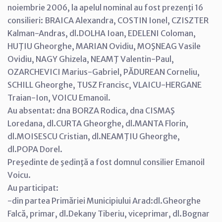
noiembrie 2006, la apelul nominal au fost prezenţi 16
consilieri: BRAICA Alexandra, COSTIN Ionel, CZISZTER
Kalman-Andras, dl.DOLHA Ioan, EDELENI Coloman,
HUŢIU Gheorghe, MARIAN Ovidiu, MOŞNEAG Vasile
Ovidiu, NAGY Ghizela, NEAMŢ Valentin-Paul,
OZARCHEVICI Marius-Gabriel, PĂDUREAN Corneliu,
SCHILL Gheorghe, TUSZ Francisc, VLAICU-HERGANE
Traian-Ion, VOICU Emanoil.
Au absentat: dna BORZA Rodica, dna CISMAŞ
Loredana, dl.CURTA Gheorghe, dl.MANTA Florin,
dl.MOISESCU Cristian, dl.NEAMŢIU Gheorghe,
dl.POPA Dorel.
Preşedinte de şedinţă a fost domnul consilier Emanoil
Voicu.
Au participat:
-din partea Primăriei Municipiului Arad:dl.Gheorghe
Falcă, primar, dl.Dekany Tiberiu, viceprimar, dl.Bognar