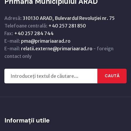
Primăria Municipiului ARAD
Adresă:
310130 ARAD, Bulevardul Revoluţiei nr. 75
Telefoane centrală:
+40 257 281 850
Fax:
+40 257 284 744
E-mail:
pma@primariaarad.ro
E-mail:
relatii.externe@primariaarad.ro
- foreign
contact only
CAUTĂ
Informații utile