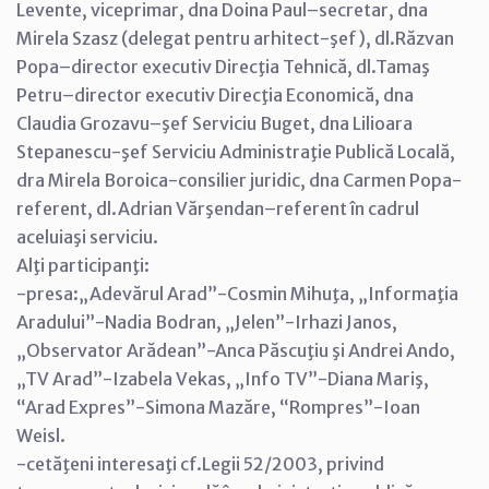
Levente, viceprimar, dna Doina Paul–secretar, dna
Mirela Szasz (delegat pentru arhitect-şef), dl.Răzvan
Popa–director executiv Direcţia Tehnică, dl.Tamaş
Petru–director executiv Direcţia Economică, dna
Claudia Grozavu–şef Serviciu Buget, dna Lilioara
Stepanescu-şef Serviciu Administraţie Publică Locală,
dra Mirela Boroica-consilier juridic, dna Carmen Popa-
referent, dl.Adrian Vărşendan–referent în cadrul
aceluiaşi serviciu.
Alţi participanţi:
-presa:„Adevărul Arad”-Cosmin Mihuţa, „Informaţia
Aradului”-Nadia Bodran, „Jelen”-Irhazi Janos,
„Observator Arădean”-Anca Păscuţiu şi Andrei Ando,
„TV Arad”-Izabela Vekas, „Info TV”-Diana Mariş,
“Arad Expres”-Simona Mazăre, “Rompres”-Ioan
Weisl.
-cetăţeni interesaţi cf.Legii 52/2003, privind