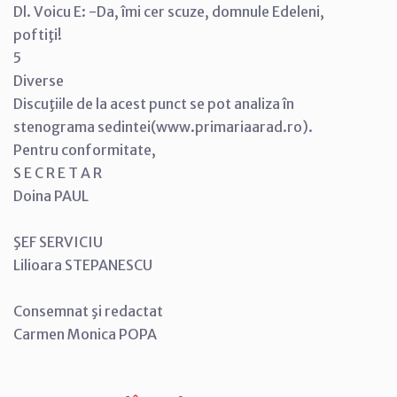
Dl. Voicu E: -Da, îmi cer scuze, domnule Edeleni,
poftiţi!
5
Diverse
Discuţiile de la acest punct se pot analiza în
stenograma sedintei(www.primariaarad.ro).
Pentru conformitate,
S E C R E T A R
Doina PAUL
ŞEF SERVICIU
Lilioara STEPANESCU
Consemnat şi redactat
Carmen Monica POPA