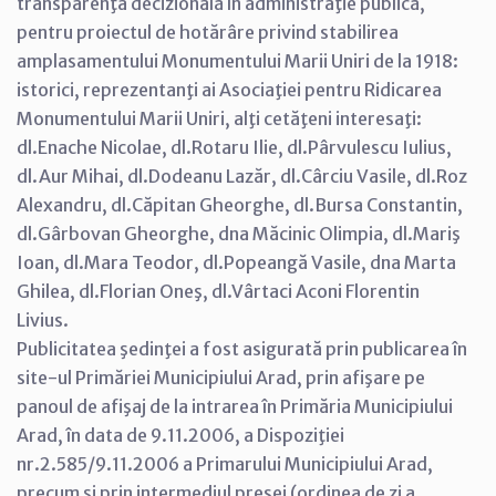
transparenţa decizională în administraţie publică,
pentru proiectul de hotărâre privind stabilirea
amplasamentului Monumentului Marii Uniri de la 1918:
istorici, reprezentanţi ai Asociaţiei pentru Ridicarea
Monumentului Marii Uniri, alţi cetăţeni interesaţi:
dl.Enache Nicolae, dl.Rotaru Ilie, dl.Pârvulescu Iulius,
dl.Aur Mihai, dl.Dodeanu Lazăr, dl.Cârciu Vasile, dl.Roz
Alexandru, dl.Căpitan Gheorghe, dl.Bursa Constantin,
dl.Gârbovan Gheorghe, dna Măcinic Olimpia, dl.Mariş
Ioan, dl.Mara Teodor, dl.Popeangă Vasile, dna Marta
Ghilea, dl.Florian Oneş, dl.Vârtaci Aconi Florentin
Livius.
Publicitatea şedinţei a fost asigurată prin publicarea în
site-ul Primăriei Municipiului Arad, prin afişare pe
panoul de afişaj de la intrarea în Primăria Municipiului
Arad, în data de 9.11.2006, a Dispoziţiei
nr.2.585/9.11.2006 a Primarului Municipiului Arad,
precum şi prin intermediul presei (ordinea de zi a