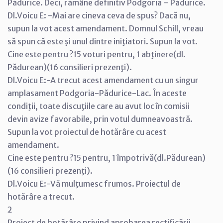
Pădurice. Deci, rămâne definitiv Podgoria – Pădurice.
Dl.Voicu E: -Mai are cineva ceva de spus? Dacă nu,
supun la vot acest amendament. Domnul Schill, vreau
să spun că este şi unul dintre iniţiatori. Supun la vot.
Cine este pentru ?15 voturi pentru, 1 abţinere(dl.
Pădurean)(16 consilieri prezenţi).
Dl.Voicu E:-A trecut acest amendament cu un singur
amplasament Podgoria-Pădurice-Lac. În aceste
condiţii, toate discuţiile care au avut loc în comisii
devin avize favorabile, prin votul dumneavoastră.
Supun la vot proiectul de hotărâre cu acest
amendament.
Cine este pentru ?15 pentru, 1 împotrivă(dl.Pădurean)
(16 consilieri prezenţi).
Dl.Voicu E:-Vă mulţumesc frumos. Proiectul de
hotărâre a trecut.
2
Proiect de hotărâre privind aprobarea rectificării