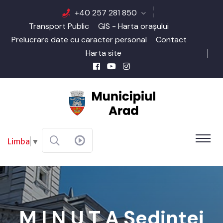
+40 257 281 850
Transport Public
GIS - Harta orașului
Prelucrare date cu caracter personal
Contact
Harta site
Limba
▼
M I N U T A Şedinţei