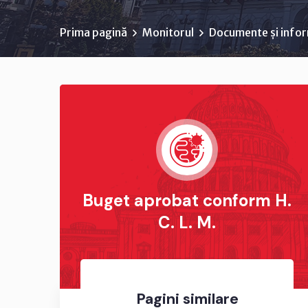
Prima pagină
Monitorul
Documente și infor
Buget aprobat conform H.
C. L. M.
Pagini similare