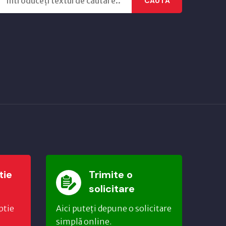
CAUTĂ
tie
Trimite o
solicitare
ptie
Aici puteți depune o solicitare
simplă online.