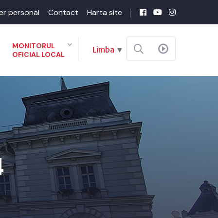
er personal
Contact
Harta site
MONITORUL
Limba
▼
OFICIAL LOCAL
4