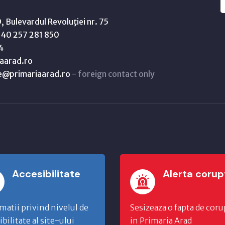
 Bulevardul Revoluţiei nr. 75
40 257 281 850
4
aarad.ro
ne@primariaarad.ro
- foreign contact only
Accesibilitate
Alerta corup
matii privind nivelul de
Sesizeaza o fapta de coru
ibilitate al site-ului
in Primaria Arad