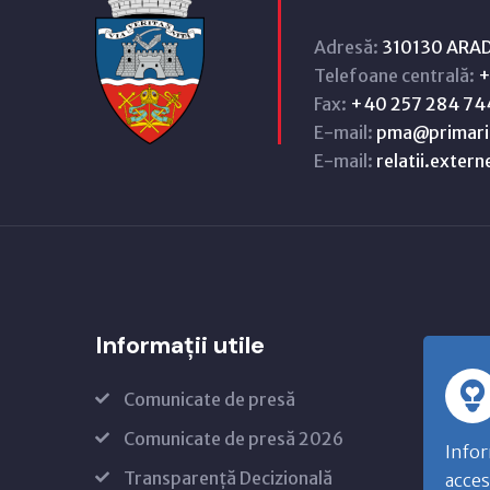
Adresă:
310130 ARAD,
Telefoane centrală:
+
Fax:
+40 257 284 74
E-mail:
pma@primari
E-mail:
relatii.exter
Informații utile
Comunicate de presă
Comunicate de presă 2026
Infor
Transparență Decizională
acces