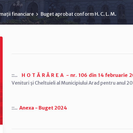
mații financiare
Buget aprobat conform H. C. L. M.
::..
H O T Ă R Â R E A - nr. 106 din 14 februarie 
Venituri și Cheltuieli al Municipiului Arad pentru anul 2
::..
Anexa - Buget 2024