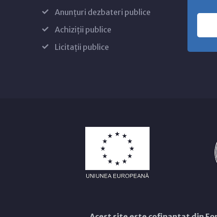
Anunțuri dezbateri publice
Achiziții publice
Licitații publice
Acest site este cofinanțat din 